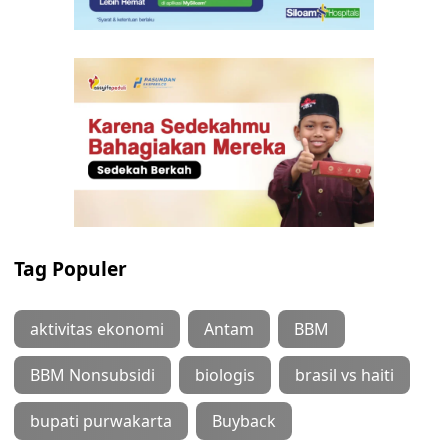
Tag Populer
aktivitas ekonomi
Antam
BBM
BBM Nonsubsidi
biologis
brasil vs haiti
bupati purwakarta
Buyback