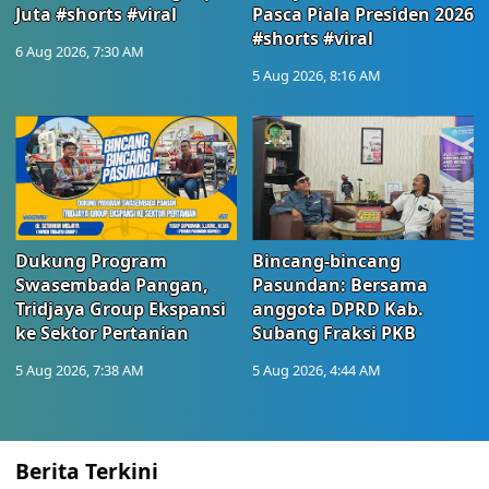
Juta #shorts #viral
Pasca Piala Presiden 2026
#shorts #viral
6 Aug 2026, 7:30 AM
5 Aug 2026, 8:16 AM
Dukung Program
Bincang-bincang
Swasembada Pangan,
Pasundan: Bersama
Tridjaya Group Ekspansi
anggota DPRD Kab.
ke Sektor Pertanian
Subang Fraksi PKB
5 Aug 2026, 7:38 AM
5 Aug 2026, 4:44 AM
Berita Terkini