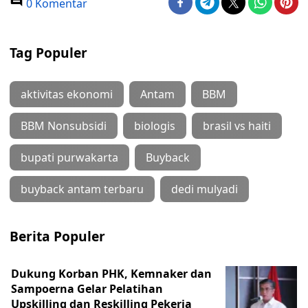
0 Komentar
Tag Populer
aktivitas ekonomi
Antam
BBM
BBM Nonsubsidi
biologis
brasil vs haiti
bupati purwakarta
Buyback
buyback antam terbaru
dedi mulyadi
Berita Populer
Dukung Korban PHK, Kemnaker dan
Sampoerna Gelar Pelatihan
Upskilling dan Reskilling Pekerja