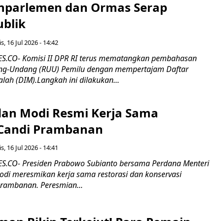
nparlemen dan Ormas Serap
ublik
s, 16 Jul 2026 - 14:42
.CO- Komisi II DPR RI terus mematangkan pembahasan
g-Undang (RUU) Pemilu dengan mempertajam Daftar
alah (DIM).Langkah ini dilakukan...
an Modi Resmi Kerja Sama
 Candi Prambanan
s, 16 Jul 2026 - 14:41
.CO- Presiden Prabowo Subianto bersama Perdana Menteri
odi meresmikan kerja sama restorasi dan konservasi
rambanan. Peresmian...