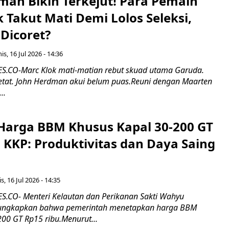
man Bikin Terkejut! Para Pemain
k Takut Mati Demi Lolos Seleksi,
Dicoret?
s, 16 Jul 2026 - 14:36
.CO-Marc Klok mati-matian rebut skuad utama Garuda.
 ketat. John Herdman akui belum puas.Reuni dengan Maarten
..
Harga BBM Khusus Kapal 30-200 GT
 KKP: Produktivitas dan Daya Saing
s, 16 Jul 2026 - 14:35
.CO- Menteri Kelautan dan Perikanan Sakti Wahyu
ungkapkan bahwa pemerintah menetapkan harga BBM
00 GT Rp15 ribu.Menurut...