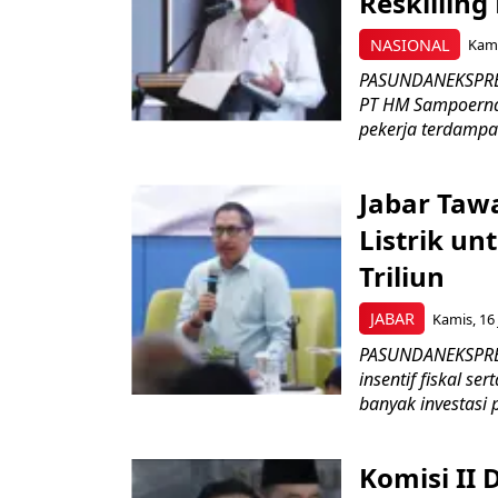
Reskilling
NASIONAL
Kami
PASUNDANEKSPRES
PT HM Sampoerna
pekerja terdampa
Jabar Tawa
Listrik un
Triliun
JABAR
Kamis, 16 
PASUNDANEKSPRES
insentif fiskal s
banyak investasi 
Komisi II