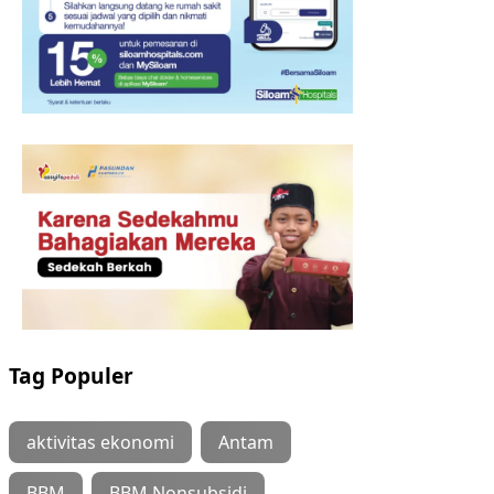
Tag Populer
aktivitas ekonomi
Antam
BBM
BBM Nonsubsidi