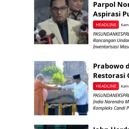
Parpol No
Aspirasi P
HEADLINE
Kami
PASUNDANKESPRES
Rancangan Undan
Inventarisasi Mas
Prabowo d
Restorasi
HEADLINE
Kami
PASUNDANEKSPRES
India Narendra M
Kompleks Candi P