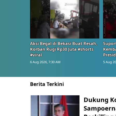
Aksi Begal di Bekasi Buat Resah,
Suport
Korban Rugi Rp30 Juta #shorts
Kemba
#viral
Presid
6 Aug 2026, 7:30 AM
5 Aug 20
Berita Terkini
Dukung K
Sampoerna