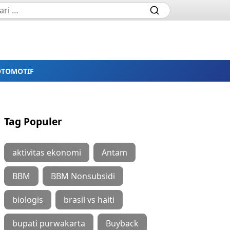
OTOMOTIF
Tag Populer
aktivitas ekonomi
Antam
BBM
BBM Nonsubsidi
biologis
brasil vs haiti
bupati purwakarta
Buyback