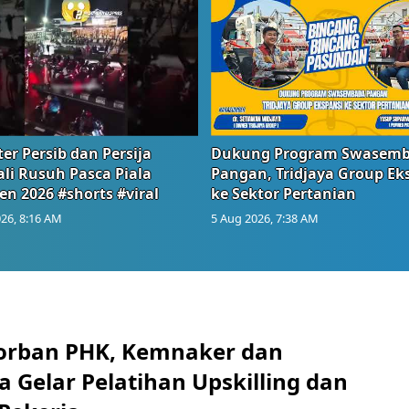
er Persib dan Persija
Dukung Program Swasem
li Rusuh Pasca Piala
Pangan, Tridjaya Group Ek
en 2026 #shorts #viral
ke Sektor Pertanian
26, 8:16 AM
5 Aug 2026, 7:38 AM
orban PHK, Kemnaker dan
 Gelar Pelatihan Upskilling dan