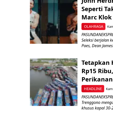
John Herd
Seperti Ta
Marc Klok 
OLAHRAGA
Kami
PASUNDANEKSPRES
Seleksi berjalan
Paes, Dean James.
Tetapkan 
Rp15 Ribu,
Perikanan
HEADLINE
Kami
PASUNDANEKSPRES
Trenggono meng
khusus kapal 30-2