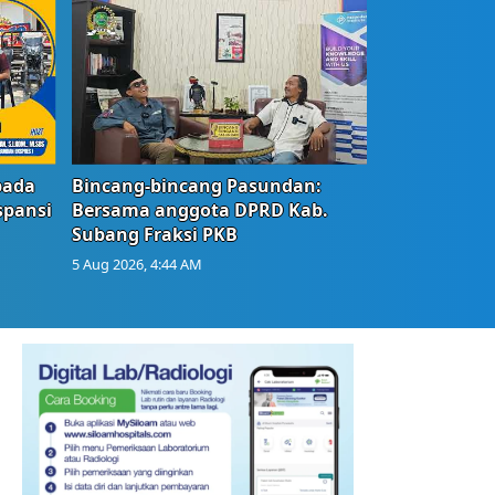
bada
Bincang-bincang Pasundan:
spansi
Bersama anggota DPRD Kab.
Subang Fraksi PKB
5 Aug 2026, 4:44 AM