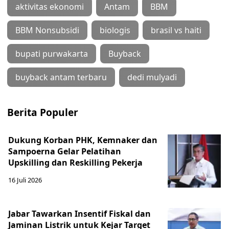
aktivitas ekonomi
Antam
BBM
BBM Nonsubsidi
biologis
brasil vs haiti
bupati purwakarta
Buyback
buyback antam terbaru
dedi mulyadi
Berita Populer
Dukung Korban PHK, Kemnaker dan
Sampoerna Gelar Pelatihan
Upskilling dan Reskilling Pekerja
16 Juli 2026
Jabar Tawarkan Insentif Fiskal dan
Jaminan Listrik untuk Kejar Target