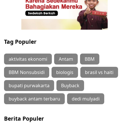
Tag Populer
aktivitas ekonomi
Antam
BBM
BBM Nonsubsidi
biologis
brasil vs haiti
bupati purwakarta
Buyback
buyback antam terbaru
dedi mulyadi
Berita Populer