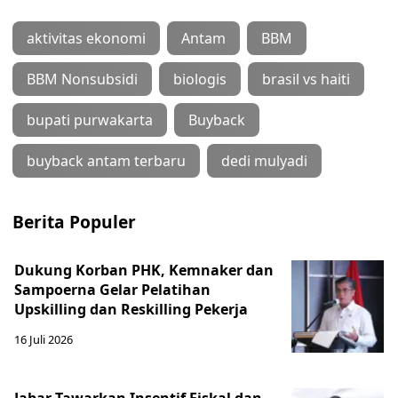
aktivitas ekonomi
Antam
BBM
BBM Nonsubsidi
biologis
brasil vs haiti
bupati purwakarta
Buyback
buyback antam terbaru
dedi mulyadi
Berita Populer
Dukung Korban PHK, Kemnaker dan
Sampoerna Gelar Pelatihan
Upskilling dan Reskilling Pekerja
16 Juli 2026