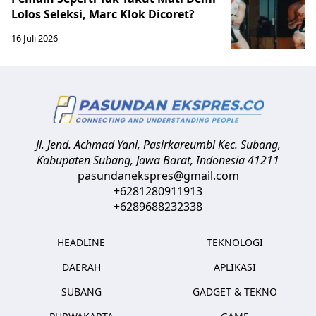
Lolos Seleksi, Marc Klok Dicoret?
16 Juli 2026
Jl. Jend. Achmad Yani, Pasirkareumbi
Kec. Subang,
Kabupaten Subang, Jawa Barat
,
Indonesia
41211
pasundanekspres@gmail.com
+6281280911913
+6289688232338
HEADLINE
TEKNOLOGI
DAERAH
APLIKASI
SUBANG
GADGET & TEKNO