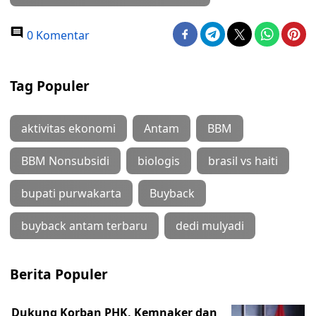
0 Komentar
Tag Populer
aktivitas ekonomi
Antam
BBM
BBM Nonsubsidi
biologis
brasil vs haiti
bupati purwakarta
Buyback
buyback antam terbaru
dedi mulyadi
Berita Populer
Dukung Korban PHK, Kemnaker dan