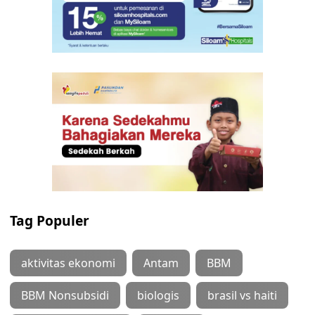
Tag Populer
aktivitas ekonomi
Antam
BBM
BBM Nonsubsidi
biologis
brasil vs haiti