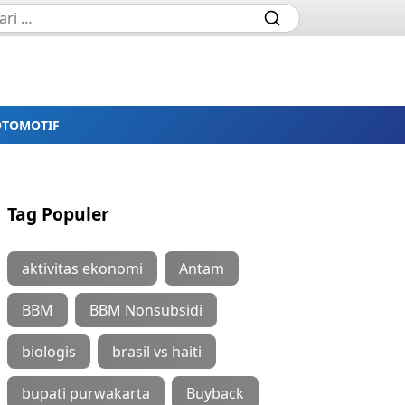
OTOMOTIF
Tag Populer
aktivitas ekonomi
Antam
BBM
BBM Nonsubsidi
biologis
brasil vs haiti
bupati purwakarta
Buyback