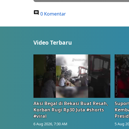
0 Komentar
Video Terbaru
Aksi Begal di Bekasi Buat Resah,
Suport
Korban Rugi Rp30 Juta #shorts
Kemba
#viral
Presid
6 Aug 2026, 7:30 AM
5 Aug 20