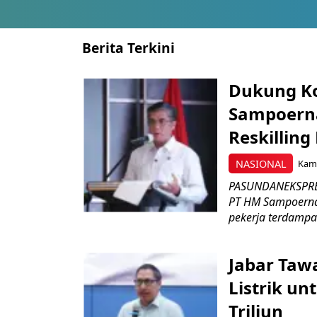
Berita Terkini
Dukung K
Sampoerna
Reskilling
NASIONAL
Kami
PASUNDANEKSPRES
PT HM Sampoerna
pekerja terdampa
Jabar Tawa
Listrik un
Triliun