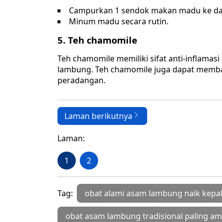
Campurkan 1 sendok makan madu ke dal
Minum madu secara rutin.
5. Teh chamomile
Teh chamomile memiliki sifat anti-inflama
lambung. Teh chamomile juga dapat mem
peradangan.
Laman berikutnya
Laman:
1
2
Tag:
obat alami asam lambung naik kepa
obat asam lambung tradisional paling a