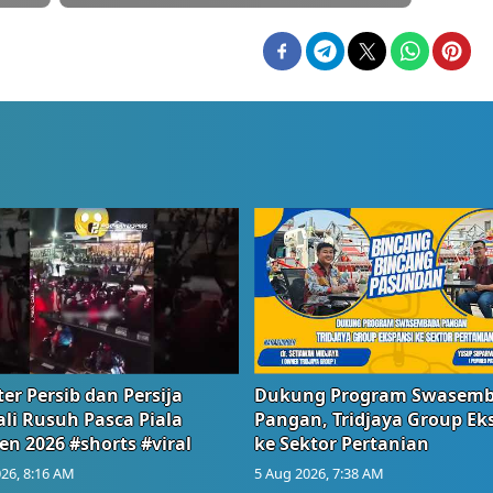
er Persib dan Persija
Dukung Program Swasem
li Rusuh Pasca Piala
Pangan, Tridjaya Group Ek
en 2026 #shorts #viral
ke Sektor Pertanian
26, 8:16 AM
5 Aug 2026, 7:38 AM