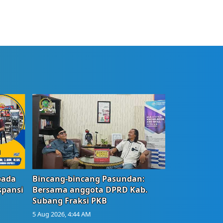
bada
Bincang-bincang Pasundan:
spansi
Bersama anggota DPRD Kab.
Subang Fraksi PKB
5 Aug 2026, 4:44 AM