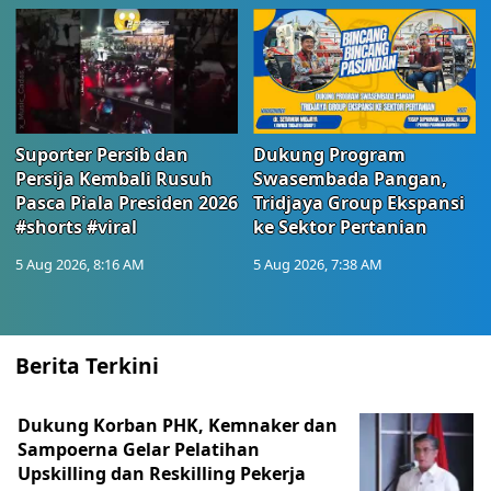
Suporter Persib dan
Dukung Program
Persija Kembali Rusuh
Swasembada Pangan,
Pasca Piala Presiden 2026
Tridjaya Group Ekspansi
#shorts #viral
ke Sektor Pertanian
5 Aug 2026, 8:16 AM
5 Aug 2026, 7:38 AM
Berita Terkini
Dukung Korban PHK, Kemnaker dan
Sampoerna Gelar Pelatihan
Upskilling dan Reskilling Pekerja