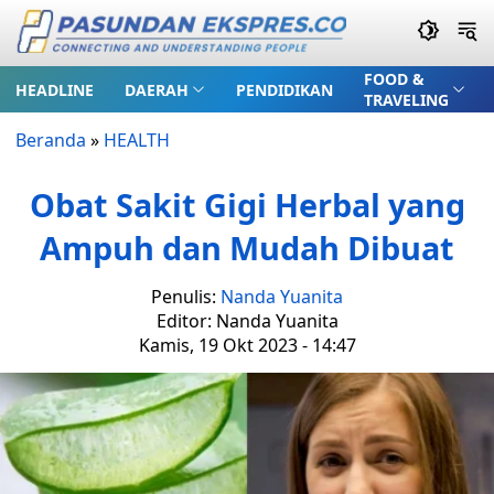
FOOD &
HEADLINE
DAERAH
PENDIDIKAN
TRAVELING
Beranda
»
HEALTH
Obat Sakit Gigi Herbal yang
Ampuh dan Mudah Dibuat
Penulis:
Nanda Yuanita
Editor: Nanda Yuanita
Kamis, 19 Okt 2023 - 14:47