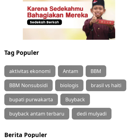
Tag Populer
aktivitas ekonomi
Antam
BBM
BBM Nonsubsidi
biologis
brasil vs haiti
bupati purwakarta
Buyback
buyback antam terbaru
dedi mulyadi
Berita Populer