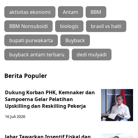
aktivitas ekonomi
Antam
BBM
BBM Nonsubsidi
biologis
brasil vs haiti
bupati purwakarta
Buyback
buyback antam terbaru
dedi mulyadi
Berita Populer
Dukung Korban PHK, Kemnaker dan
Sampoerna Gelar Pelatihan
Upskilling dan Reskilling Pekerja
16 Juli 2026
Jabar Tawarkan Insentif Fiskal dan