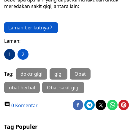
meredakan sakit gigi, antara lain:
Laman berikutnya
Laman:
1
2
Tag:
doktr gigi
gigi
Obat
obat herbal
Obat sakit gigi
0 Komentar
Tag Populer