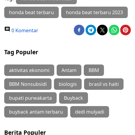
honda beat terbaru
honda beat terbaru 2023
0 Komentar
Tag Populer
aktivitas ekonomi
Antam
BBM
BBM Nonsubsidi
biologis
brasil vs haiti
bupati purwakarta
Buyback
buyback antam terbaru
dedi mulyadi
Berita Populer