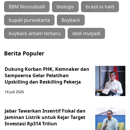
BBM Nonsubsidi
biologis
brasil vs haiti
bupati purwakarta
Buyback
buyback antam terbaru
dedi mulyadi
Berita Populer
Dukung Korban PHK, Kemnaker dan
Sampoerna Gelar Pelatihan
Upskilling dan Reskilling Pekerja
16 Juli 2026
Jabar Tawarkan Insentif Fiskal dan
Jaminan Listrik untuk Kejar Target
Investasi Rp314 Triliun