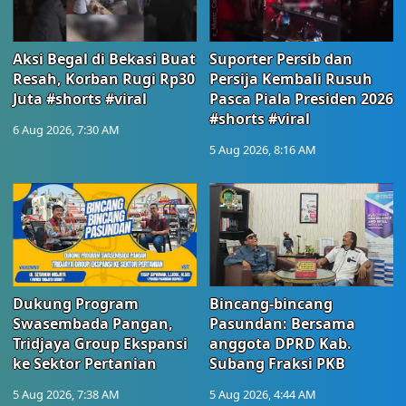
Aksi Begal di Bekasi Buat
Suporter Persib dan
Resah, Korban Rugi Rp30
Persija Kembali Rusuh
Juta #shorts #viral
Pasca Piala Presiden 2026
#shorts #viral
6 Aug 2026, 7:30 AM
5 Aug 2026, 8:16 AM
Dukung Program
Bincang-bincang
Swasembada Pangan,
Pasundan: Bersama
Tridjaya Group Ekspansi
anggota DPRD Kab.
ke Sektor Pertanian
Subang Fraksi PKB
5 Aug 2026, 7:38 AM
5 Aug 2026, 4:44 AM