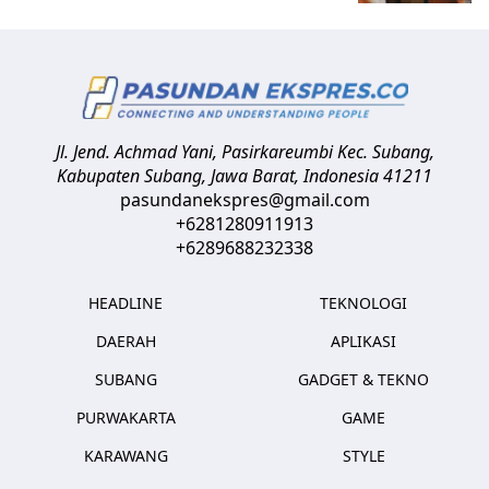
Jl. Jend. Achmad Yani, Pasirkareumbi
Kec. Subang,
Kabupaten Subang, Jawa Barat
,
Indonesia
41211
pasundanekspres@gmail.com
+6281280911913
+6289688232338
HEADLINE
TEKNOLOGI
DAERAH
APLIKASI
SUBANG
GADGET & TEKNO
PURWAKARTA
GAME
KARAWANG
STYLE