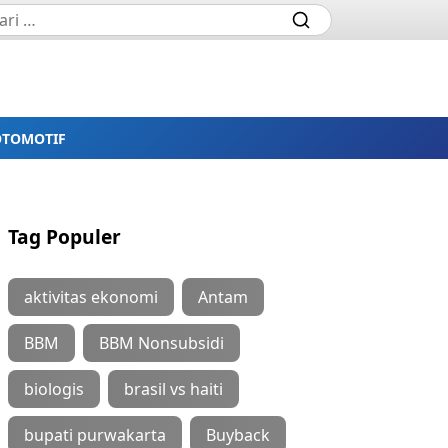
OTOMOTIF
Tag Populer
aktivitas ekonomi
Antam
BBM
BBM Nonsubsidi
biologis
brasil vs haiti
bupati purwakarta
Buyback