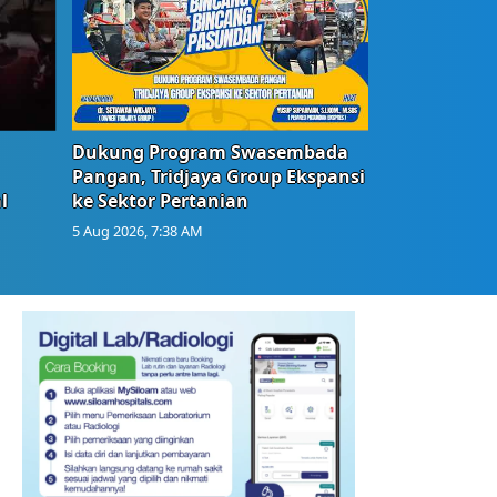
Dukung Program Swasembada
Pangan, Tridjaya Group Ekspansi
l
ke Sektor Pertanian
5 Aug 2026, 7:38 AM