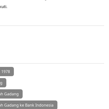
uti.
n 1978
ng
mah Gadang
ah Gadang ke Bank Indonesia