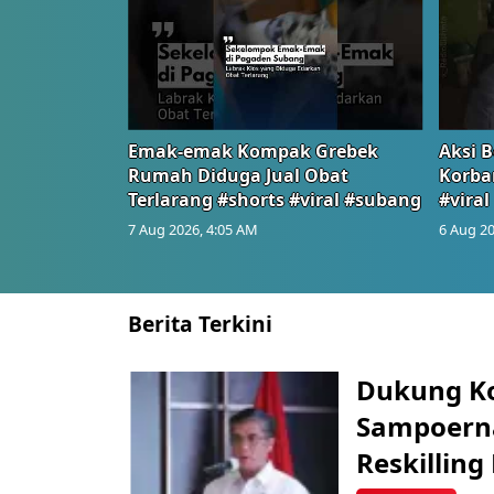
Emak-emak Kompak Grebek
Aksi B
Rumah Diduga Jual Obat
Korba
Terlarang #shorts #viral #subang
#viral
7 Aug 2026, 4:05 AM
6 Aug 20
Berita Terkini
Dukung K
Sampoerna
Reskilling