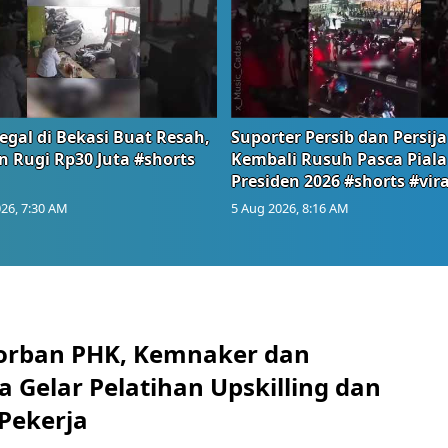
egal di Bekasi Buat Resah,
Suporter Persib dan Persija
n Rugi Rp30 Juta #shorts
Kembali Rusuh Pasca Piala
Presiden 2026 #shorts #vira
26, 7:30 AM
5 Aug 2026, 8:16 AM
orban PHK, Kemnaker dan
 Gelar Pelatihan Upskilling dan
 Pekerja