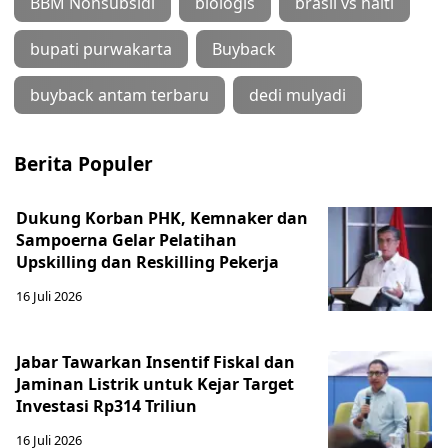
BBM Nonsubsidi
biologis
brasil vs haiti
bupati purwakarta
Buyback
buyback antam terbaru
dedi mulyadi
Berita Populer
Dukung Korban PHK, Kemnaker dan
Sampoerna Gelar Pelatihan
Upskilling dan Reskilling Pekerja
16 Juli 2026
Jabar Tawarkan Insentif Fiskal dan
Jaminan Listrik untuk Kejar Target
Investasi Rp314 Triliun
16 Juli 2026