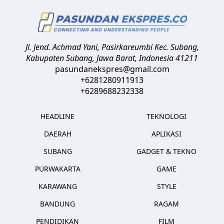
Jl. Jend. Achmad Yani, Pasirkareumbi
Kec. Subang,
Kabupaten Subang, Jawa Barat
,
Indonesia
41211
pasundanekspres@gmail.com
+6281280911913
+6289688232338
HEADLINE
TEKNOLOGI
DAERAH
APLIKASI
SUBANG
GADGET & TEKNO
PURWAKARTA
GAME
KARAWANG
STYLE
BANDUNG
RAGAM
PENDIDIKAN
FILM