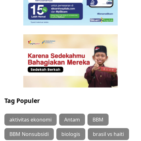
Tag Populer
aktivitas ekonomi
Antam
BBM
BBM Nonsubsidi
biologis
brasil vs haiti