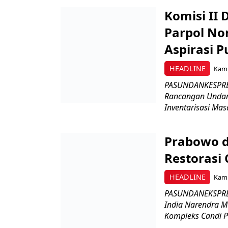
Komisi II
Parpol No
Aspirasi P
HEADLINE
Kami
PASUNDANKESPRES
Rancangan Undan
Inventarisasi Mas
Prabowo d
Restorasi
HEADLINE
Kami
PASUNDANEKSPRES
India Narendra M
Kompleks Candi P