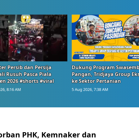
er Persib dan Persija
Dukung Program Swasem
li Rusuh Pasca Piala
Pangan, Tridjaya Group Ek
en 2026 #shorts #viral
ke Sektor Pertanian
26, 8:16 AM
5 Aug 2026, 7:38 AM
orban PHK, Kemnaker dan