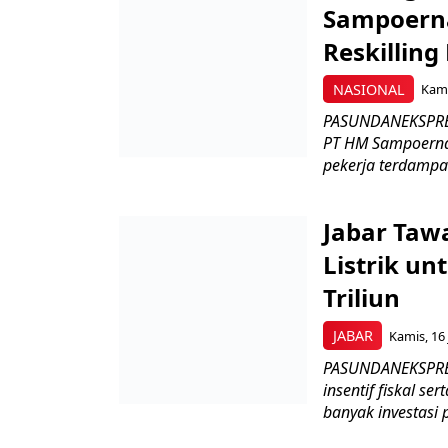
Sampoerna
Reskilling
NASIONAL
Kami
PASUNDANEKSPRES
PT HM Sampoerna
pekerja terdampa
Jabar Tawa
Listrik un
Triliun
JABAR
Kamis, 16 
PASUNDANEKSPRES
insentif fiskal s
banyak investasi 