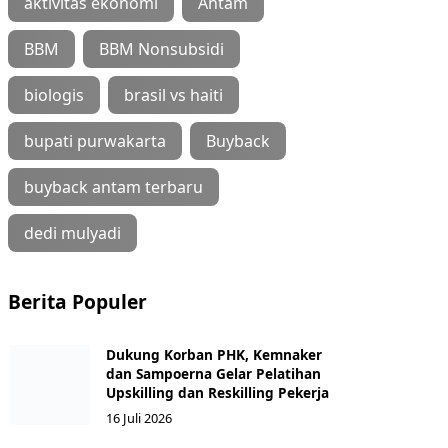
aktivitas ekonomi
Antam
BBM
BBM Nonsubsidi
biologis
brasil vs haiti
bupati purwakarta
Buyback
buyback antam terbaru
dedi mulyadi
Berita Populer
Dukung Korban PHK, Kemnaker
dan Sampoerna Gelar Pelatihan
Upskilling dan Reskilling Pekerja
16 Juli 2026