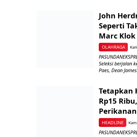
John Herd
Seperti Ta
Marc Klok 
OLAHRAGA
Kami
PASUNDANEKSPRES
Seleksi berjalan
Paes, Dean James.
Tetapkan 
Rp15 Ribu,
Perikanan
HEADLINE
Kami
PASUNDANEKSPRES