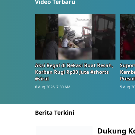
Video Terbaru
Aksi Begal di Bekasi Buat Resah,
Suport
Korban Rugi Rp30 Juta #shorts
Kemba
#viral
Presid
6 Aug 2026, 7:30 AM
5 Aug 20
Berita Terkini
Dukung K