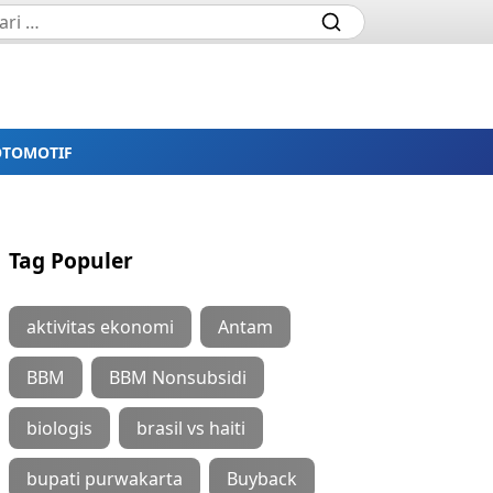
OTOMOTIF
Tag Populer
aktivitas ekonomi
Antam
BBM
BBM Nonsubsidi
biologis
brasil vs haiti
bupati purwakarta
Buyback