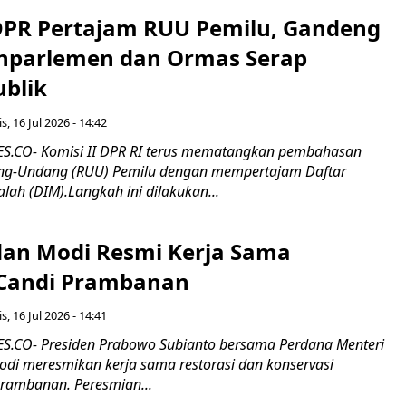
 DPR Pertajam RUU Pemilu, Gandeng
nparlemen dan Ormas Serap
ublik
s, 16 Jul 2026 - 14:42
.CO- Komisi II DPR RI terus mematangkan pembahasan
g-Undang (RUU) Pemilu dengan mempertajam Daftar
alah (DIM).Langkah ini dilakukan...
an Modi Resmi Kerja Sama
 Candi Prambanan
s, 16 Jul 2026 - 14:41
.CO- Presiden Prabowo Subianto bersama Perdana Menteri
odi meresmikan kerja sama restorasi dan konservasi
rambanan. Peresmian...