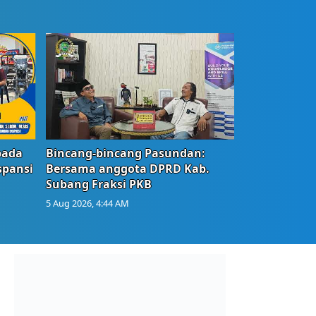
bada
Bincang-bincang Pasundan:
spansi
Bersama anggota DPRD Kab.
Subang Fraksi PKB
5 Aug 2026, 4:44 AM