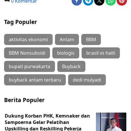
0 Komentar
Tag Populer
aktivitas ekonomi
Antam
BBM
BBM Nonsubsidi
biologis
brasil vs haiti
bupati purwakarta
Buyback
buyback antam terbaru
dedi mulyadi
Berita Populer
Dukung Korban PHK, Kemnaker dan
Sampoerna Gelar Pelatihan
Upskilling dan Reskilling Pekerja