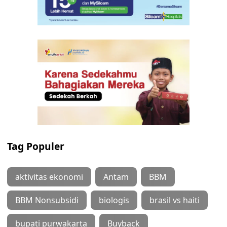
Tag Populer
aktivitas ekonomi
Antam
BBM
BBM Nonsubsidi
biologis
brasil vs haiti
bupati purwakarta
Buyback