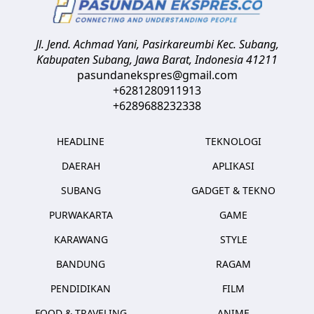
Jl. Jend. Achmad Yani, Pasirkareumbi
Kec. Subang,
Kabupaten Subang, Jawa Barat
,
Indonesia
41211
pasundanekspres@gmail.com
+6281280911913
+6289688232338
HEADLINE
TEKNOLOGI
DAERAH
APLIKASI
SUBANG
GADGET & TEKNO
PURWAKARTA
GAME
KARAWANG
STYLE
BANDUNG
RAGAM
PENDIDIKAN
FILM
FOOD & TRAVELING
ANIME