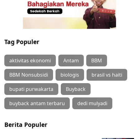
Tag Populer
aktivitas ekonomi
Antam
BBM
BBM Nonsubsidi
biologis
brasil vs haiti
bupati purwakarta
Buyback
buyback antam terbaru
dedi mulyadi
Berita Populer