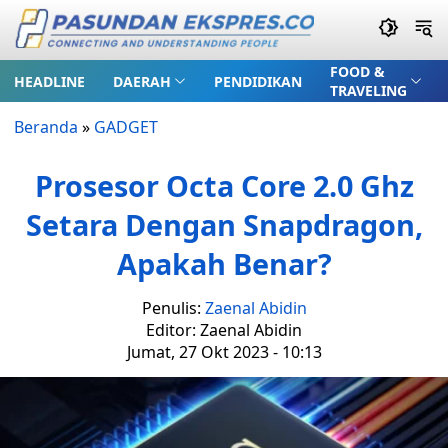
FOOD &
HEADLINE
DAERAH
PENDIDIKAN
TRAVELING
Beranda
»
GADGET
Prosesor Octa Core 2.0 Ghz
Setara Dengan Snapdragon,
Apakah Benar?
Penulis:
Zaenal Abidin
Editor: Zaenal Abidin
Jumat, 27 Okt 2023 - 10:13