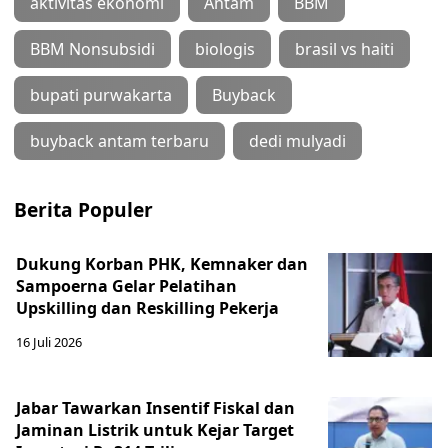
aktivitas ekonomi
Antam
BBM
BBM Nonsubsidi
biologis
brasil vs haiti
bupati purwakarta
Buyback
buyback antam terbaru
dedi mulyadi
Berita Populer
Dukung Korban PHK, Kemnaker dan
Sampoerna Gelar Pelatihan
Upskilling dan Reskilling Pekerja
16 Juli 2026
Jabar Tawarkan Insentif Fiskal dan
Jaminan Listrik untuk Kejar Target