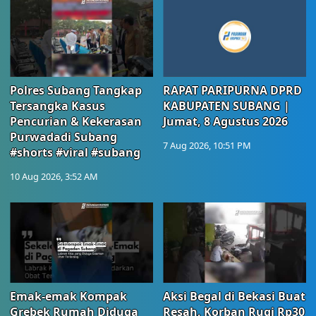
Polres Subang Tangkap
RAPAT PARIPURNA DPRD
Tersangka Kasus
KABUPATEN SUBANG |
Pencurian & Kekerasan
Jumat, 8 Agustus 2026
Purwadadi Subang
7 Aug 2026, 10:51 PM
#shorts #viral #subang
10 Aug 2026, 3:52 AM
Emak-emak Kompak
Aksi Begal di Bekasi Buat
Grebek Rumah Diduga
Resah, Korban Rugi Rp30