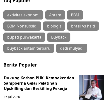
Tag Populer
aktivitas ekonomi
Antam
BBM
BBM Nonsubsidi
biologis
brasil vs haiti
bupati purwakarta
Buyback
buyback antam terbaru
dedi mulyadi
Berita Populer
Dukung Korban PHK, Kemnaker dan
Sampoerna Gelar Pelatihan
Upskilling dan Reskilling Pekerja
16 Juli 2026