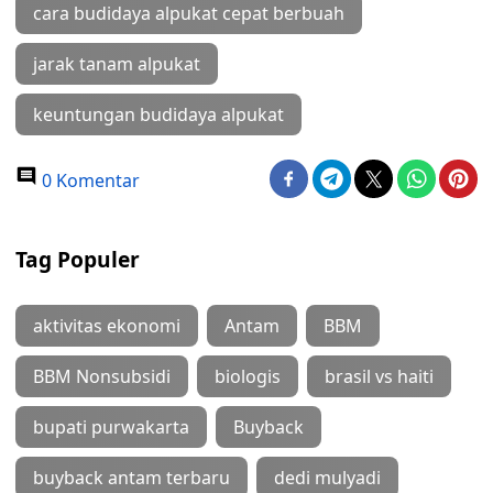
cara budidaya alpukat cepat berbuah
jarak tanam alpukat
keuntungan budidaya alpukat
0 Komentar
Tag Populer
aktivitas ekonomi
Antam
BBM
BBM Nonsubsidi
biologis
brasil vs haiti
bupati purwakarta
Buyback
buyback antam terbaru
dedi mulyadi