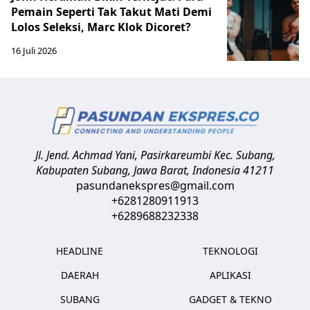
Pemain Seperti Tak Takut Mati Demi
Lolos Seleksi, Marc Klok Dicoret?
16 Juli 2026
Jl. Jend. Achmad Yani, Pasirkareumbi
Kec. Subang,
Kabupaten Subang, Jawa Barat
,
Indonesia
41211
pasundanekspres@gmail.com
+6281280911913
+6289688232338
HEADLINE
TEKNOLOGI
DAERAH
APLIKASI
SUBANG
GADGET & TEKNO