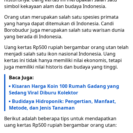
simbol kekayaan alam dan budaya Indonesia.
Orang utan merupakan salah satu spesies primata
yang hanya dapat ditemukan di Indonesia. Candi
Borobudur juga merupakan salah satu warisan dunia
yang berada di Indonesia.
Uang kertas Rp500 rupiah bergambar orang utan telah
menjadi salah satu ikon nasional Indonesia. Uang
kertas ini tidak hanya memiliki nilai ekonomis, tetapi
juga memiliki nilai historis dan budaya yang tinggi.
Baca Juga:
Kisaran Harga Koin 100 Rumah Gadang yang
Sedang Viral Diburu Kolektor
Budidaya Hidroponik: Pengertian, Manfaat,
Metode, dan Jenis Tanaman
Berikut adalah beberapa tips untuk mendapatkan
uang kertas Rp500 rupiah bergambar orang utan: