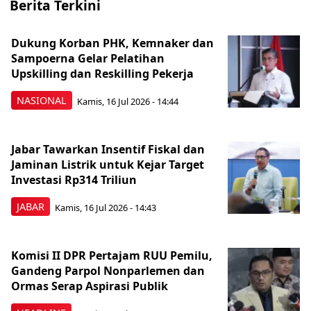
Berita Terkini
Dukung Korban PHK, Kemnaker dan
Sampoerna Gelar Pelatihan
Upskilling dan Reskilling Pekerja
NASIONAL
Kamis, 16 Jul 2026 - 14:44
Jabar Tawarkan Insentif Fiskal dan
Jaminan Listrik untuk Kejar Target
Investasi Rp314 Triliun
JABAR
Kamis, 16 Jul 2026 - 14:43
Komisi II DPR Pertajam RUU Pemilu,
Gandeng Parpol Nonparlemen dan
Ormas Serap Aspirasi Publik