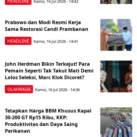
HEADLINE
Kamis, 16 Jul 2026 - 14:42
Prabowo dan Modi Resmi Kerja
Sama Restorasi Candi Prambanan
HEADLINE
Kamis, 16 Jul 2026 - 14:41
John Herdman Bikin Terkejut! Para
Pemain Seperti Tak Takut Mati Demi
Lolos Seleksi, Marc Klok Dicoret?
OLAHRAGA
Kamis, 16 Jul 2026 - 14:36
Tetapkan Harga BBM Khusus Kapal
30-200 GT Rp15 Ribu, KKP:
Produktivitas dan Daya Saing
Perikanan