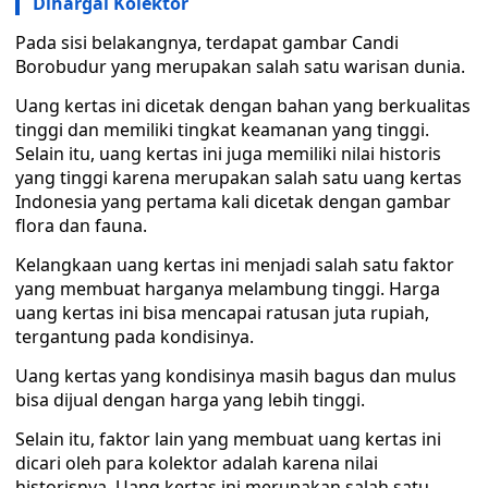
Dihargai Kolektor
Pada sisi belakangnya, terdapat gambar Candi
Borobudur yang merupakan salah satu warisan dunia.
Uang kertas ini dicetak dengan bahan yang berkualitas
tinggi dan memiliki tingkat keamanan yang tinggi.
Selain itu, uang kertas ini juga memiliki nilai historis
yang tinggi karena merupakan salah satu uang kertas
Indonesia yang pertama kali dicetak dengan gambar
flora dan fauna.
Kelangkaan uang kertas ini menjadi salah satu faktor
yang membuat harganya melambung tinggi. Harga
uang kertas ini bisa mencapai ratusan juta rupiah,
tergantung pada kondisinya.
Uang kertas yang kondisinya masih bagus dan mulus
bisa dijual dengan harga yang lebih tinggi.
Selain itu, faktor lain yang membuat uang kertas ini
dicari oleh para kolektor adalah karena nilai
historisnya. Uang kertas ini merupakan salah satu