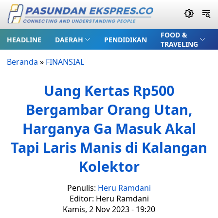
FOOD &
HEADLINE
DAERAH
PENDIDIKAN
TRAVELING
Beranda
»
FINANSIAL
Uang Kertas Rp500
Bergambar Orang Utan,
Harganya Ga Masuk Akal
Tapi Laris Manis di Kalangan
Kolektor
Penulis:
Heru Ramdani
Editor: Heru Ramdani
Kamis, 2 Nov 2023 - 19:20