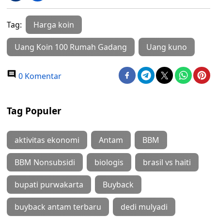
Tag:
Harga koin
Uang Koin 100 Rumah Gadang
Uang kuno
0 Komentar
Tag Populer
aktivitas ekonomi
Antam
BBM
BBM Nonsubsidi
biologis
brasil vs haiti
bupati purwakarta
Buyback
buyback antam terbaru
dedi mulyadi