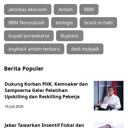
aktivitas ekonomi
Antam
BBM
BBM Nonsubsidi
biologis
brasil vs haiti
bupati purwakarta
Buyback
buyback antam terbaru
dedi mulyadi
Berita Populer
Dukung Korban PHK, Kemnaker dan
Sampoerna Gelar Pelatihan
Upskilling dan Reskilling Pekerja
16 Juli 2026
Jabar Tawarkan Insentif Fiskal dan