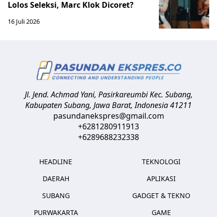
Lolos Seleksi, Marc Klok Dicoret?
16 Juli 2026
Jl. Jend. Achmad Yani, Pasirkareumbi
Kec. Subang,
Kabupaten Subang, Jawa Barat
,
Indonesia
41211
pasundanekspres@gmail.com
+6281280911913
+6289688232338
HEADLINE
TEKNOLOGI
DAERAH
APLIKASI
SUBANG
GADGET & TEKNO
PURWAKARTA
GAME