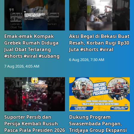
Emak-emak Kompak
Aksi Begal di Bekasi Buat
Grebek Rumah Diduga
Resah, Korban Rugi Rp30
Jual Obat Terlarang
Juta #shorts #viral
#shorts #viral #subang
6 Aug 2026, 7:30 AM
7 Aug 2026, 4:05 AM
Suporter Persib dan
Dukung Program
Persija Kembali Rusuh
Swasembada Pangan,
Pasca Piala Presiden 2026
Tridjaya Group Ekspansi