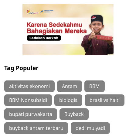
Tag Populer
aktivitas ekonomi
Antam
BBM
BBM Nonsubsidi
biologis
brasil vs haiti
bupati purwakarta
Buyback
buyback antam terbaru
dedi mulyadi