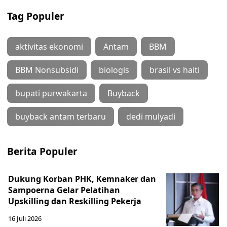
Tag Populer
aktivitas ekonomi
Antam
BBM
BBM Nonsubsidi
biologis
brasil vs haiti
bupati purwakarta
Buyback
buyback antam terbaru
dedi mulyadi
Berita Populer
Dukung Korban PHK, Kemnaker dan
Sampoerna Gelar Pelatihan
Upskilling dan Reskilling Pekerja
16 Juli 2026