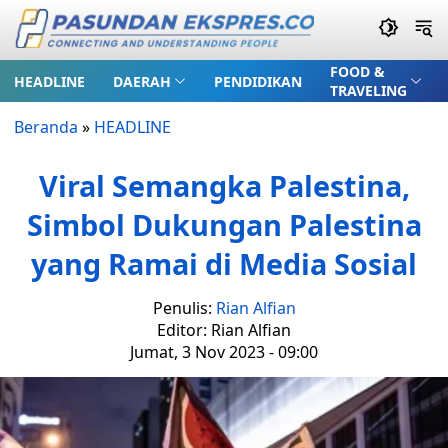
FOOD &
HEADLINE
DAERAH
PENDIDIKAN
TRAVELING
Beranda
»
HEADLINE
Viral Semangka Palestina,
Simbol Dukungan Palestina
yang Ramai di Media Sosial
Penulis:
Rian Alfian
Editor: Rian Alfian
Jumat, 3 Nov 2023 - 09:00