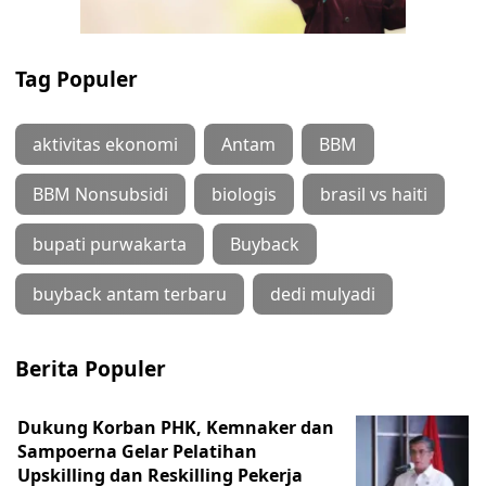
Tag Populer
aktivitas ekonomi
Antam
BBM
BBM Nonsubsidi
biologis
brasil vs haiti
bupati purwakarta
Buyback
buyback antam terbaru
dedi mulyadi
Berita Populer
Dukung Korban PHK, Kemnaker dan
Sampoerna Gelar Pelatihan
Upskilling dan Reskilling Pekerja