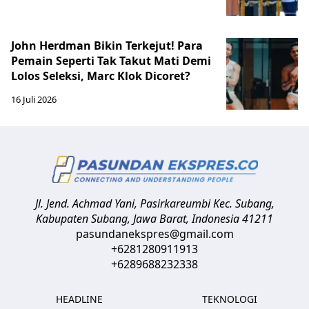
John Herdman Bikin Terkejut! Para
Pemain Seperti Tak Takut Mati Demi
Lolos Seleksi, Marc Klok Dicoret?
16 Juli 2026
Jl. Jend. Achmad Yani, Pasirkareumbi
Kec. Subang,
Kabupaten Subang, Jawa Barat
,
Indonesia
41211
pasundanekspres@gmail.com
+6281280911913
+6289688232338
HEADLINE
TEKNOLOGI