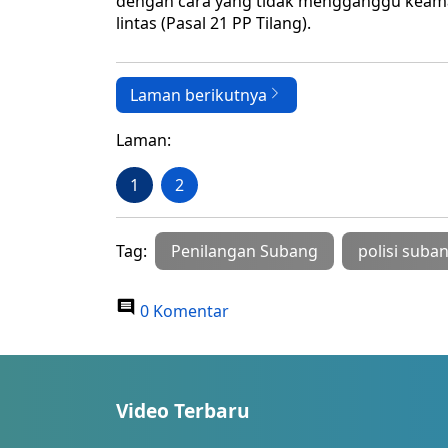
dengan cara yang tidak mengganggu keaman
lintas (Pasal 21 PP Tilang).
Laman berikutnya
Laman:
1
2
Tag:
Penilangan Subang
polisi suba
0 Komentar
Video Terbaru