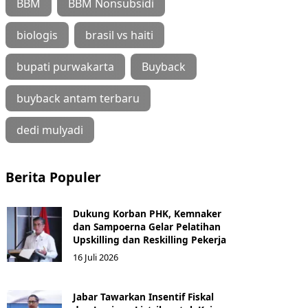
BBM
BBM Nonsubsidi
biologis
brasil vs haiti
bupati purwakarta
Buyback
buyback antam terbaru
dedi mulyadi
Berita Populer
Dukung Korban PHK, Kemnaker
dan Sampoerna Gelar Pelatihan
Upskilling dan Reskilling Pekerja
16 Juli 2026
Jabar Tawarkan Insentif Fiskal