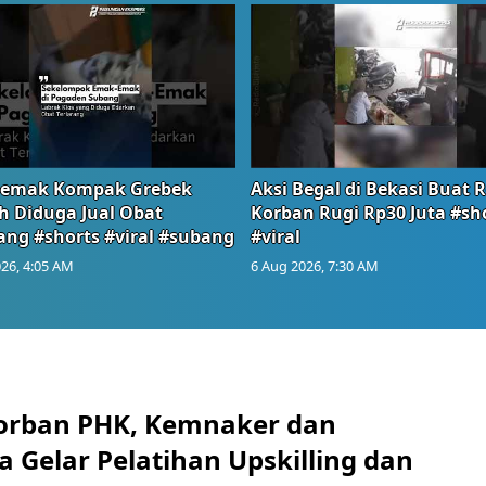
emak Kompak Grebek
Aksi Begal di Bekasi Buat 
 Diduga Jual Obat
Korban Rugi Rp30 Juta #sh
ang #shorts #viral #subang
#viral
26, 4:05 AM
6 Aug 2026, 7:30 AM
orban PHK, Kemnaker dan
 Gelar Pelatihan Upskilling dan