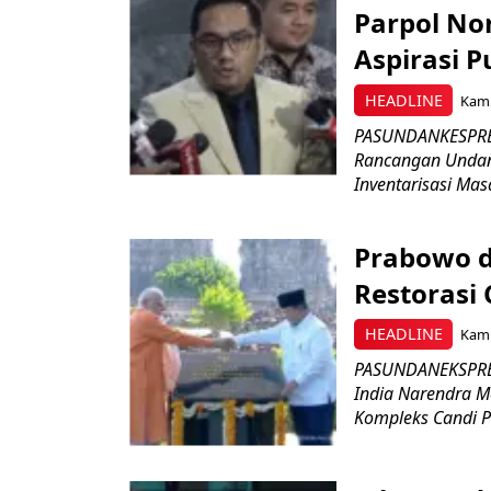
Parpol No
Aspirasi P
HEADLINE
Kami
PASUNDANKESPRES
Rancangan Undan
Inventarisasi Mas
Prabowo d
Restorasi
HEADLINE
Kami
PASUNDANEKSPRES
India Narendra M
Kompleks Candi P