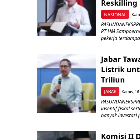
Reskilling
NASIONAL
Kami
PASUNDANEKSPRES
PT HM Sampoerna
pekerja terdampa
Jabar Tawa
Listrik un
Triliun
JABAR
Kamis, 16 
PASUNDANEKSPRES
insentif fiskal s
banyak investasi 
Komisi II