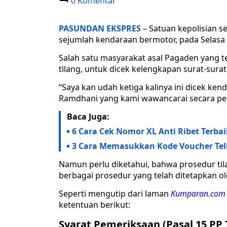
0 Komentar
PASUNDAN EKSPRES
– Satuan kepolisian 
sejumlah kendaraan bermotor, pada Selasa
Salah satu masyarakat asal Pagaden yang t
tilang, untuk dicek kelengkapan surat-sura
“Saya kan udah ketiga kalinya ini dicek ken
Ramdhani yang kami wawancarai secara pe
Baca Juga:
6 Cara Cek Nomor XL Anti Ribet Terbai
3 Cara Memasukkan Kode Voucher Tel
Namun perlu diketahui, bahwa prosedur til
berbagai prosedur yang telah ditetapkan o
Seperti mengutip dari laman
Kumparan.co
ketentuan berikut:
Syarat Pemeriksaan (Pasal 15 PP 