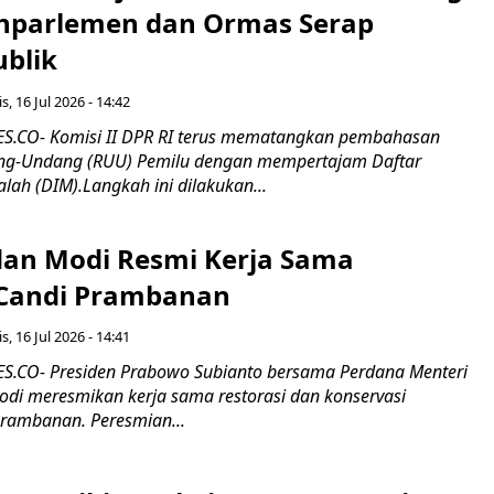
nparlemen dan Ormas Serap
ublik
s, 16 Jul 2026 - 14:42
.CO- Komisi II DPR RI terus mematangkan pembahasan
g-Undang (RUU) Pemilu dengan mempertajam Daftar
alah (DIM).Langkah ini dilakukan...
an Modi Resmi Kerja Sama
 Candi Prambanan
s, 16 Jul 2026 - 14:41
.CO- Presiden Prabowo Subianto bersama Perdana Menteri
odi meresmikan kerja sama restorasi dan konservasi
rambanan. Peresmian...