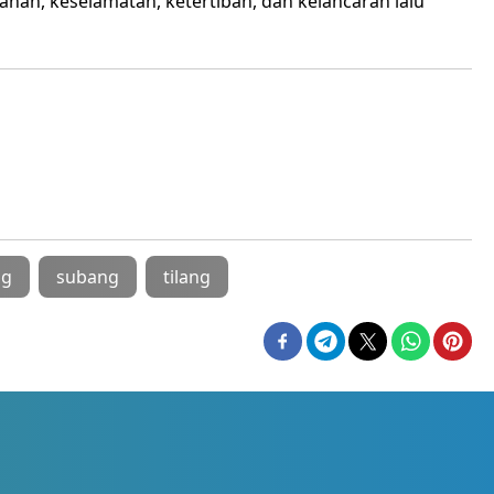
an, keselamatan, ketertiban, dan kelancaran lalu
ng
subang
tilang