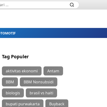
OTOMOTIF
Tag Populer
aktivitas ekonomi
Antam
BBM
BBM Nonsubsidi
biologis
brasil vs haiti
bupati purwakarta
Buyback