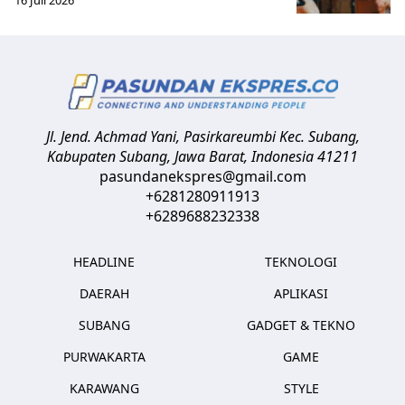
Jl. Jend. Achmad Yani, Pasirkareumbi
Kec. Subang,
Kabupaten Subang, Jawa Barat
,
Indonesia
41211
pasundanekspres@gmail.com
+6281280911913
+6289688232338
HEADLINE
TEKNOLOGI
DAERAH
APLIKASI
SUBANG
GADGET & TEKNO
PURWAKARTA
GAME
KARAWANG
STYLE