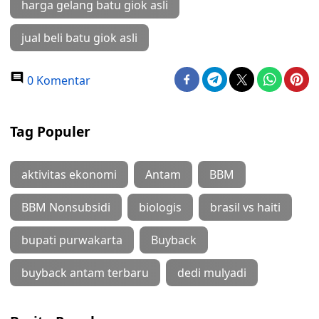
harga gelang batu giok asli
jual beli batu giok asli
0 Komentar
Tag Populer
aktivitas ekonomi
Antam
BBM
BBM Nonsubsidi
biologis
brasil vs haiti
bupati purwakarta
Buyback
buyback antam terbaru
dedi mulyadi