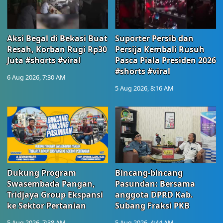
Aksi Begal di Bekasi Buat
Suporter Persib dan
Resah, Korban Rugi Rp30
Persija Kembali Rusuh
Juta #shorts #viral
Pasca Piala Presiden 2026
#shorts #viral
6 Aug 2026, 7:30 AM
5 Aug 2026, 8:16 AM
Dukung Program
Bincang-bincang
Swasembada Pangan,
Pasundan: Bersama
Tridjaya Group Ekspansi
anggota DPRD Kab.
ke Sektor Pertanian
Subang Fraksi PKB
5 Aug 2026, 7:38 AM
5 Aug 2026, 4:44 AM