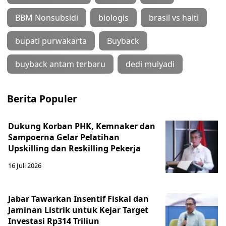
BBM Nonsubsidi
biologis
brasil vs haiti
bupati purwakarta
Buyback
buyback antam terbaru
dedi mulyadi
Berita Populer
Dukung Korban PHK, Kemnaker dan
Sampoerna Gelar Pelatihan
Upskilling dan Reskilling Pekerja
16 Juli 2026
Jabar Tawarkan Insentif Fiskal dan
Jaminan Listrik untuk Kejar Target
Investasi Rp314 Triliun