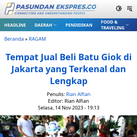
FOOD &
HEADLINE
DAERAH
PENDIDIKAN
TRAVELING
Beranda
»
RAGAM
Tempat Jual Beli Batu Giok di
Jakarta yang Terkenal dan
Lengkap
Penulis:
Rian Alfian
Editor: Rian Alfian
Selasa, 14 Nov 2023 - 19:13