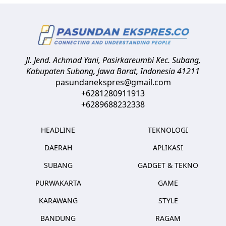
Jl. Jend. Achmad Yani, Pasirkareumbi
Kec. Subang,
Kabupaten Subang, Jawa Barat
,
Indonesia
41211
pasundanekspres@gmail.com
+6281280911913
+6289688232338
HEADLINE
TEKNOLOGI
DAERAH
APLIKASI
SUBANG
GADGET & TEKNO
PURWAKARTA
GAME
KARAWANG
STYLE
BANDUNG
RAGAM