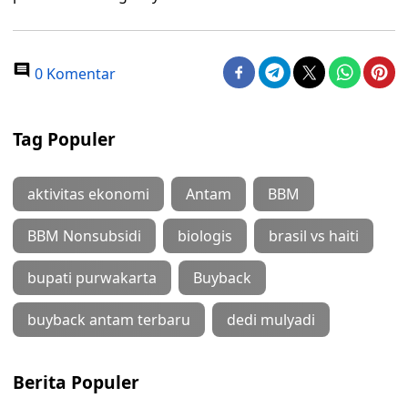
0 Komentar
Tag Populer
aktivitas ekonomi
Antam
BBM
BBM Nonsubsidi
biologis
brasil vs haiti
bupati purwakarta
Buyback
buyback antam terbaru
dedi mulyadi
Berita Populer