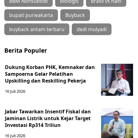
BBM Nonsubsidi
biologis
brasil vs haiti
bupati purwakarta
Buyback
buyback antam terbaru
dedi mulyadi
Berita Populer
Dukung Korban PHK, Kemnaker dan
Sampoerna Gelar Pelatihan
Upskilling dan Reskilling Pekerja
16 Juli 2026
Jabar Tawarkan Insentif Fiskal dan
Jaminan Listrik untuk Kejar Target
Investasi Rp314 Triliun
16 Juli 2026