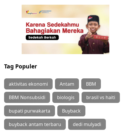
Tag Populer
aktivitas ekonomi
Antam
BBM
BBM Nonsubsidi
biologis
brasil vs haiti
bupati purwakarta
Buyback
buyback antam terbaru
dedi mulyadi