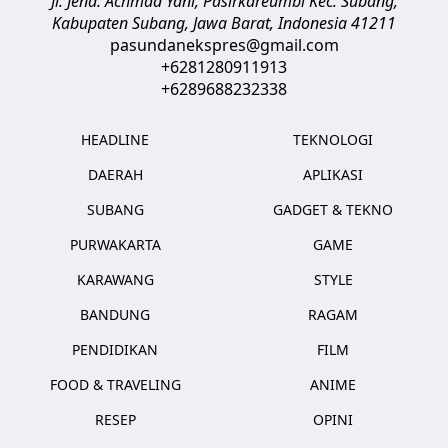
Jl. Jend. Achmad Yani, Pasirkareumbi
Kec. Subang,
Kabupaten Subang, Jawa Barat
,
Indonesia
41211
pasundanekspres@gmail.com
+6281280911913
+6289688232338
HEADLINE
TEKNOLOGI
DAERAH
APLIKASI
SUBANG
GADGET & TEKNO
PURWAKARTA
GAME
KARAWANG
STYLE
BANDUNG
RAGAM
PENDIDIKAN
FILM
FOOD & TRAVELING
ANIME
RESEP
OPINI