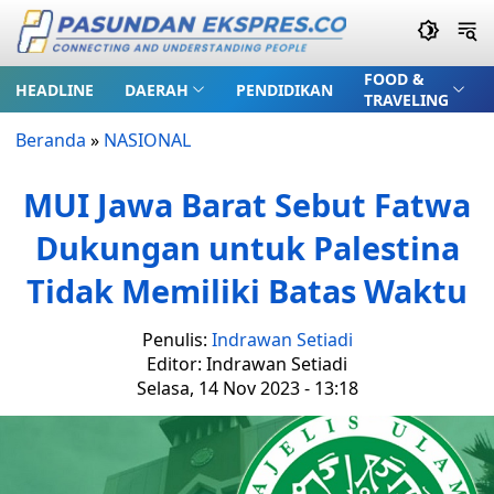
FOOD &
HEADLINE
DAERAH
PENDIDIKAN
TRAVELING
Beranda
»
NASIONAL
MUI Jawa Barat Sebut Fatwa
Dukungan untuk Palestina
Tidak Memiliki Batas Waktu
Penulis:
Indrawan Setiadi
Editor: Indrawan Setiadi
Selasa, 14 Nov 2023 - 13:18