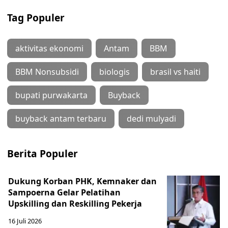
Tag Populer
aktivitas ekonomi
Antam
BBM
BBM Nonsubsidi
biologis
brasil vs haiti
bupati purwakarta
Buyback
buyback antam terbaru
dedi mulyadi
Berita Populer
Dukung Korban PHK, Kemnaker dan
Sampoerna Gelar Pelatihan
Upskilling dan Reskilling Pekerja
16 Juli 2026