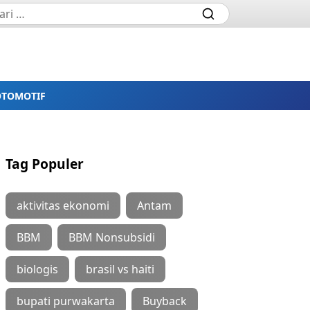
OTOMOTIF
Tag Populer
aktivitas ekonomi
Antam
BBM
BBM Nonsubsidi
biologis
brasil vs haiti
bupati purwakarta
Buyback