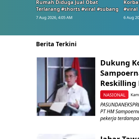
Rumah Diduga Jual Obat
Korba
Terlarang #shorts #viral #subang
#viral
7 Aug 2026, 4:05 AM
6 Aug 20
Berita Terkini
Dukung K
Sampoerna
Reskilling
NASIONAL
Kami
PASUNDANEKSPRES
PT HM Sampoerna
pekerja terdampa
Jabar Tawa