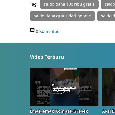
Tag:
saldo dana 100 ribu gratis
saldo
saldo dana gratis dari google
saldo 
0 Komentar
Video Terbaru
Emak-emak Kompak Grebek
Aksi B