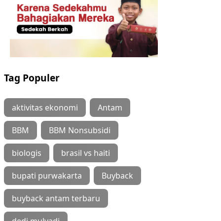
Tag Populer
aktivitas ekonomi
Antam
BBM
BBM Nonsubsidi
biologis
brasil vs haiti
bupati purwakarta
Buyback
buyback antam terbaru