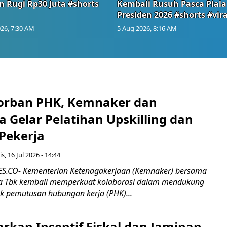
n Rugi Rp30 Juta #shorts
Kembali Rusuh Pasca Piala
Presiden 2026 #shorts #vira
26, 7:30 AM
5 Aug 2026, 8:16 AM
orban PHK, Kemnaker dan
 Gelar Pelatihan Upskilling dan
 Pekerja
s, 16 Jul 2026 - 14:44
.CO- Kementerian Ketenagakerjaan (Kemnaker) bersama
 Tbk kembali memperkuat kolaborasi dalam mendukung
k pemutusan hubungan kerja (PHK)...
rkan Insentif Fiskal dan Jaminan