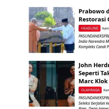
Prabowo d
Restorasi
HEADLINE
Kami
PASUNDANEKSPRES
India Narendra M
Kompleks Candi P
John Herd
Seperti Ta
Marc Klok 
OLAHRAGA
Kami
PASUNDANEKSPRES
Seleksi berjalan
Paes, Dean James.