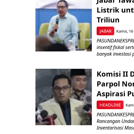
Listrik un
Triliun
JABAR
Kamis, 16 
PASUNDANEKSPRES
insentif fiskal s
banyak investasi 
Komisi II
Parpol No
Aspirasi P
HEADLINE
Kami
PASUNDANKESPRES
Rancangan Undan
Inventarisasi Mas