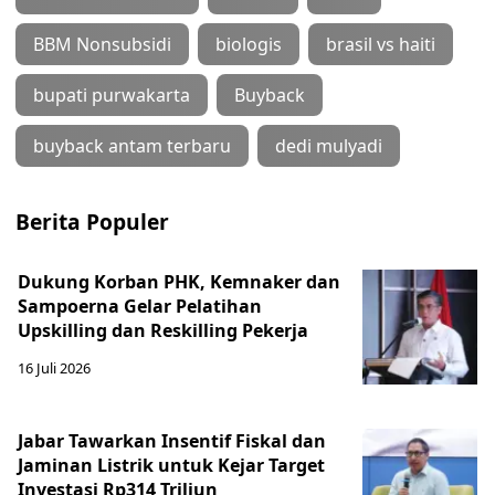
BBM Nonsubsidi
biologis
brasil vs haiti
bupati purwakarta
Buyback
buyback antam terbaru
dedi mulyadi
Berita Populer
Dukung Korban PHK, Kemnaker dan
Sampoerna Gelar Pelatihan
Upskilling dan Reskilling Pekerja
16 Juli 2026
Jabar Tawarkan Insentif Fiskal dan
Jaminan Listrik untuk Kejar Target
Investasi Rp314 Triliun