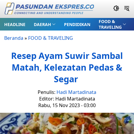
FOOD &
HEADLINE
DAERAH
PENDIDIKAN
TRAVELING
Beranda
»
FOOD & TRAVELING
Resep Ayam Suwir Sambal
Matah, Kelezatan Pedas &
Segar
Penulis:
Hadi Martadinata
Editor: Hadi Martadinata
Rabu, 15 Nov 2023 - 03:00