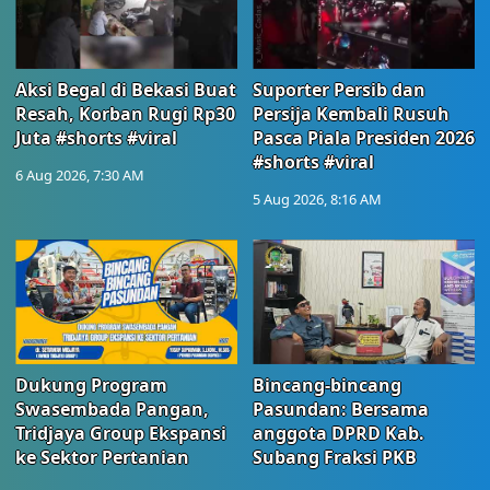
Aksi Begal di Bekasi Buat
Suporter Persib dan
Resah, Korban Rugi Rp30
Persija Kembali Rusuh
Juta #shorts #viral
Pasca Piala Presiden 2026
#shorts #viral
6 Aug 2026, 7:30 AM
5 Aug 2026, 8:16 AM
Dukung Program
Bincang-bincang
Swasembada Pangan,
Pasundan: Bersama
Tridjaya Group Ekspansi
anggota DPRD Kab.
ke Sektor Pertanian
Subang Fraksi PKB