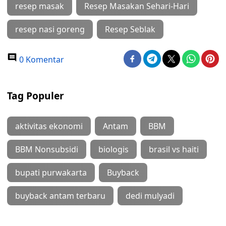
resep masak
Resep Masakan Sehari-Hari
resep nasi goreng
Resep Seblak
0 Komentar
Tag Populer
aktivitas ekonomi
Antam
BBM
BBM Nonsubsidi
biologis
brasil vs haiti
bupati purwakarta
Buyback
buyback antam terbaru
dedi mulyadi