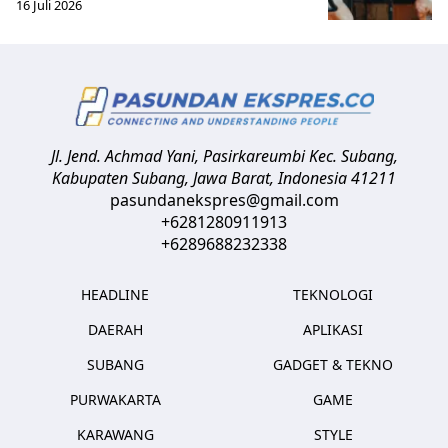
16 Juli 2026
Jl. Jend. Achmad Yani, Pasirkareumbi
Kec. Subang,
Kabupaten Subang, Jawa Barat
,
Indonesia
41211
pasundanekspres@gmail.com
+6281280911913
+6289688232338
HEADLINE
TEKNOLOGI
DAERAH
APLIKASI
SUBANG
GADGET & TEKNO
PURWAKARTA
GAME
KARAWANG
STYLE