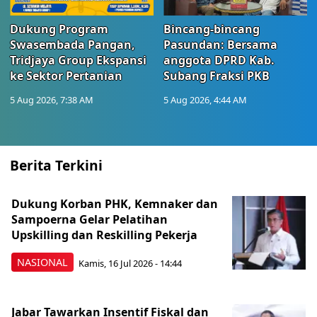
Dukung Program
Bincang-bincang
Swasembada Pangan,
Pasundan: Bersama
Tridjaya Group Ekspansi
anggota DPRD Kab.
ke Sektor Pertanian
Subang Fraksi PKB
5 Aug 2026, 7:38 AM
5 Aug 2026, 4:44 AM
Berita Terkini
Dukung Korban PHK, Kemnaker dan
Sampoerna Gelar Pelatihan
Upskilling dan Reskilling Pekerja
NASIONAL
Kamis, 16 Jul 2026 - 14:44
Jabar Tawarkan Insentif Fiskal dan