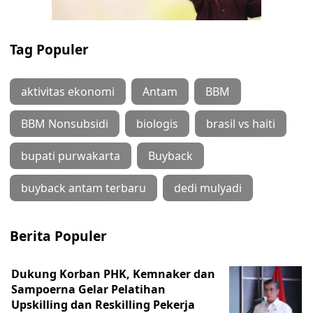
Tag Populer
aktivitas ekonomi
Antam
BBM
BBM Nonsubsidi
biologis
brasil vs haiti
bupati purwakarta
Buyback
buyback antam terbaru
dedi mulyadi
Berita Populer
Dukung Korban PHK, Kemnaker dan
Sampoerna Gelar Pelatihan
Upskilling dan Reskilling Pekerja