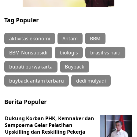
Tag Populer
aktivitas ekonomi
Antam
BBM
BBM Nonsubsidi
biologis
brasil vs haiti
bupati purwakarta
Buyback
buyback antam terbaru
dedi mulyadi
Berita Populer
Dukung Korban PHK, Kemnaker dan
Sampoerna Gelar Pelatihan
Upskilling dan Reskilling Pekerja