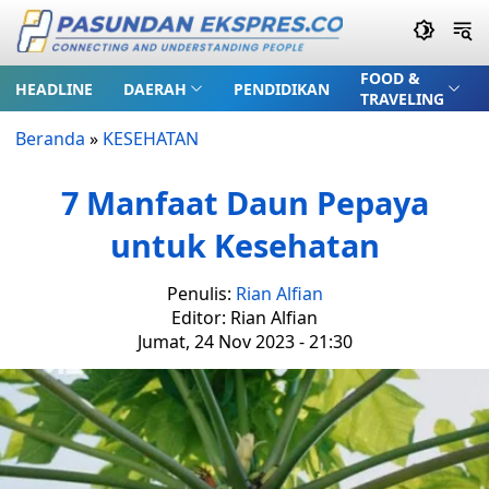
FOOD &
HEADLINE
DAERAH
PENDIDIKAN
TRAVELING
Beranda
»
KESEHATAN
7 Manfaat Daun Pepaya
untuk Kesehatan
Penulis:
Rian Alfian
Editor: Rian Alfian
Jumat, 24 Nov 2023 - 21:30