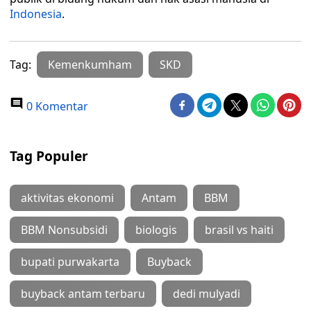
Indonesia
.
Tag:
Kemenkumham
SKD
0 Komentar
Tag Populer
aktivitas ekonomi
Antam
BBM
BBM Nonsubsidi
biologis
brasil vs haiti
bupati purwakarta
Buyback
buyback antam terbaru
dedi mulyadi