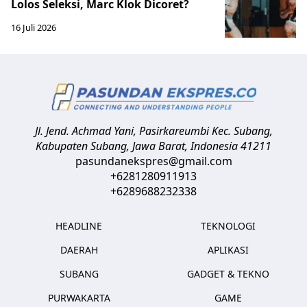
Lolos Seleksi, Marc Klok Dicoret?
16 Juli 2026
Jl. Jend. Achmad Yani, Pasirkareumbi
Kec. Subang,
Kabupaten Subang, Jawa Barat
,
Indonesia
41211
pasundanekspres@gmail.com
+6281280911913
+6289688232338
HEADLINE
TEKNOLOGI
DAERAH
APLIKASI
SUBANG
GADGET & TEKNO
PURWAKARTA
GAME