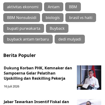
aktivitas ekonomi
Antam
BBM
BBM Nonsubsidi
biologis
brasil vs haiti
bupati purwakarta
Buyback
buyback antam terbaru
dedi mulyadi
Berita Populer
Dukung Korban PHK, Kemnaker dan
Sampoerna Gelar Pelatihan
Upskilling dan Reskilling Pekerja
16 Juli 2026
Jabar Tawarkan Insentif Fiskal dan