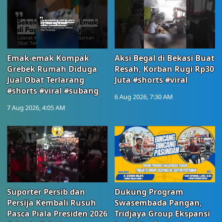
Emak-emak Kompak
Aksi Begal di Bekasi Buat
Grebek Rumah Diduga
Resah, Korban Rugi Rp30
Jual Obat Terlarang
Juta #shorts #viral
#shorts #viral #subang
6 Aug 2026, 7:30 AM
7 Aug 2026, 4:05 AM
Suporter Persib dan
Dukung Program
Persija Kembali Rusuh
Swasembada Pangan,
Pasca Piala Presiden 2026
Tridjaya Group Ekspansi