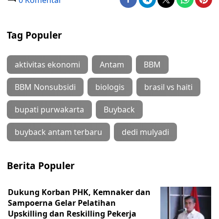
0 Komentar
Tag Populer
aktivitas ekonomi
Antam
BBM
BBM Nonsubsidi
biologis
brasil vs haiti
bupati purwakarta
Buyback
buyback antam terbaru
dedi mulyadi
Berita Populer
Dukung Korban PHK, Kemnaker dan
Sampoerna Gelar Pelatihan
Upskilling dan Reskilling Pekerja