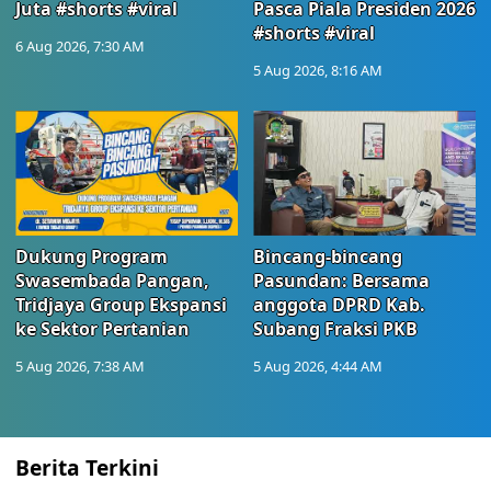
Juta #shorts #viral
Pasca Piala Presiden 2026
#shorts #viral
6 Aug 2026, 7:30 AM
5 Aug 2026, 8:16 AM
Dukung Program
Bincang-bincang
Swasembada Pangan,
Pasundan: Bersama
Tridjaya Group Ekspansi
anggota DPRD Kab.
ke Sektor Pertanian
Subang Fraksi PKB
5 Aug 2026, 7:38 AM
5 Aug 2026, 4:44 AM
Berita Terkini