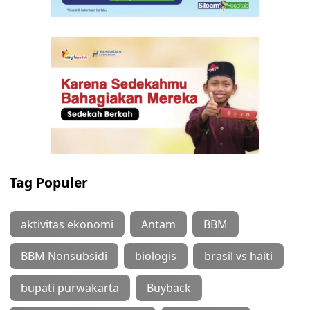
Tag Populer
aktivitas ekonomi
Antam
BBM
BBM Nonsubsidi
biologis
brasil vs haiti
bupati purwakarta
Buyback