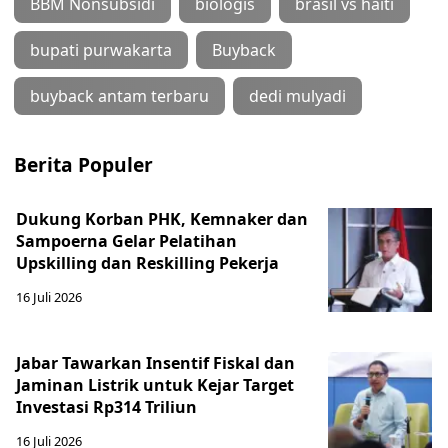
BBM Nonsubsidi
biologis
brasil vs haiti
bupati purwakarta
Buyback
buyback antam terbaru
dedi mulyadi
Berita Populer
Dukung Korban PHK, Kemnaker dan
Sampoerna Gelar Pelatihan
Upskilling dan Reskilling Pekerja
16 Juli 2026
Jabar Tawarkan Insentif Fiskal dan
Jaminan Listrik untuk Kejar Target
Investasi Rp314 Triliun
16 Juli 2026