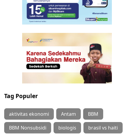
Tag Populer
aktivitas ekonomi
Antam
BBM
BBM Nonsubsidi
biologis
brasil vs haiti