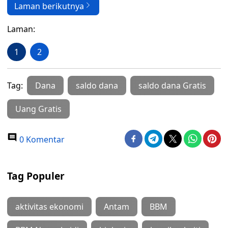
Laman berikutnya
Laman:
1
2
Tag:
Dana
saldo dana
saldo dana Gratis
Uang Gratis
0 Komentar
Tag Populer
aktivitas ekonomi
Antam
BBM