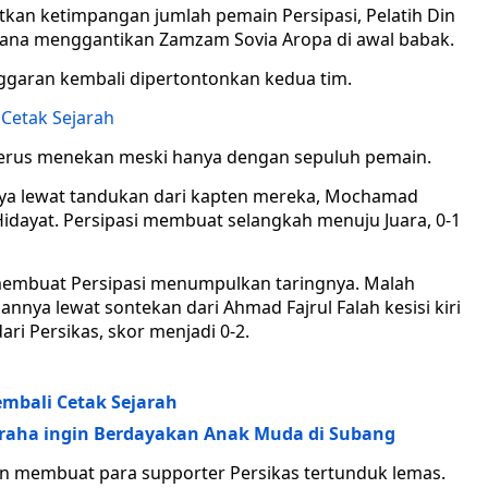
kan ketimpangan jumlah pemain Persipasi, Pelatih Din
na menggantikan Zamzam Sovia Aropa di awal babak.
garan kembali dipertontonkan kedua tim.
 Cetak Sejarah
 terus menekan meski hanya dengan sepuluh pemain.
nya lewat tandukan dari kapten mereka, Mochamad
dayat. Persipasi membuat selangkah menuju Juara, 0-1
membuat Persipasi menumpulkan taringnya. Malah
nya lewat sontekan dari Ahmad Fajrul Falah kesisi kiri
ri Persikas, skor menjadi 0-2.
Kembali Cetak Sejarah
graha ingin Berdayakan Anak Muda di Subang
un membuat para supporter Persikas tertunduk lemas.