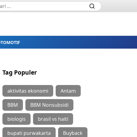
OTOMOTIF
Tag Populer
aktivitas ekonomi
Antam
BBM
BBM Nonsubsidi
biologis
brasil vs haiti
bupati purwakarta
Buyback