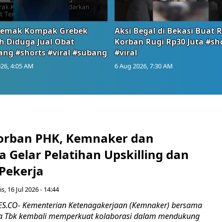
emak Kompak Grebek
Aksi Begal di Bekasi Buat 
 Diduga Jual Obat
Korban Rugi Rp30 Juta #sh
ang #shorts #viral #subang
#viral
26, 4:05 AM
6 Aug 2026, 7:30 AM
orban PHK, Kemnaker dan
 Gelar Pelatihan Upskilling dan
 Pekerja
s, 16 Jul 2026 - 14:44
.CO- Kementerian Ketenagakerjaan (Kemnaker) bersama
 Tbk kembali memperkuat kolaborasi dalam mendukung