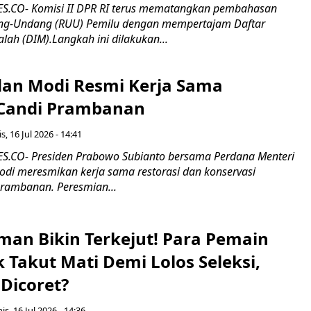
.CO- Komisi II DPR RI terus mematangkan pembahasan
g-Undang (RUU) Pemilu dengan mempertajam Daftar
alah (DIM).Langkah ini dilakukan...
an Modi Resmi Kerja Sama
 Candi Prambanan
s, 16 Jul 2026 - 14:41
.CO- Presiden Prabowo Subianto bersama Perdana Menteri
odi meresmikan kerja sama restorasi dan konservasi
rambanan. Peresmian...
man Bikin Terkejut! Para Pemain
k Takut Mati Demi Lolos Seleksi,
Dicoret?
s, 16 Jul 2026 - 14:36