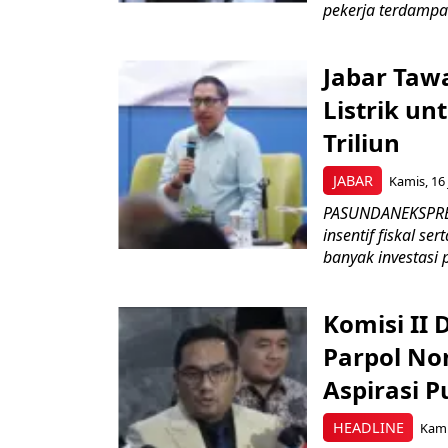
pekerja terdampa
Jabar Tawa
Listrik un
Triliun
JABAR
Kamis, 16 
PASUNDANEKSPRES
insentif fiskal s
banyak investasi 
Komisi II
Parpol No
Aspirasi P
HEADLINE
Kami