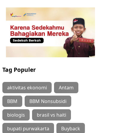
Tag Populer
aktivitas ekonomi
Antam
BBM
BBM Nonsubsidi
biologis
brasil vs haiti
bupati purwakarta
Buyback