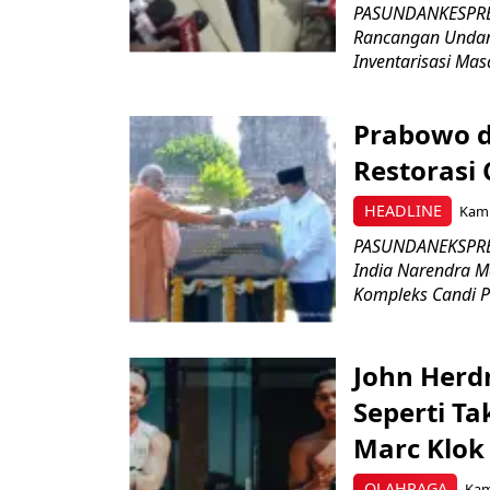
PASUNDANKESPRES
Rancangan Undan
Inventarisasi Mas
Prabowo d
Restorasi
HEADLINE
Kami
PASUNDANEKSPRES
India Narendra M
Kompleks Candi P
John Herd
Seperti Ta
Marc Klok 
OLAHRAGA
Kami