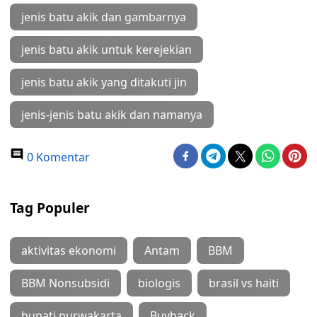
jenis batu akik dan gambarnya
jenis batu akik untuk kerejekian
jenis batu akik yang ditakuti jin
jenis-jenis batu akik dan namanya
0 Komentar
Tag Populer
aktivitas ekonomi
Antam
BBM
BBM Nonsubsidi
biologis
brasil vs haiti
bupati purwakarta
Buyback