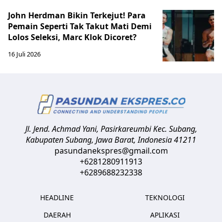
John Herdman Bikin Terkejut! Para
Pemain Seperti Tak Takut Mati Demi
Lolos Seleksi, Marc Klok Dicoret?
16 Juli 2026
Jl. Jend. Achmad Yani, Pasirkareumbi
Kec. Subang,
Kabupaten Subang, Jawa Barat
,
Indonesia
41211
pasundanekspres@gmail.com
+6281280911913
+6289688232338
HEADLINE
TEKNOLOGI
DAERAH
APLIKASI