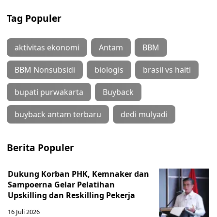
Tag Populer
aktivitas ekonomi
Antam
BBM
BBM Nonsubsidi
biologis
brasil vs haiti
bupati purwakarta
Buyback
buyback antam terbaru
dedi mulyadi
Berita Populer
Dukung Korban PHK, Kemnaker dan
Sampoerna Gelar Pelatihan
Upskilling dan Reskilling Pekerja
16 Juli 2026