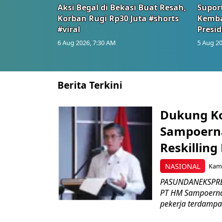
Aksi Begal di Bekasi Buat Resah,
Suport
Korban Rugi Rp30 Juta #shorts
Kemba
#viral
Presid
6 Aug 2026, 7:30 AM
5 Aug 20
Berita Terkini
Dukung K
Sampoerna
Reskilling
NASIONAL
Kami
PASUNDANEKSPRES
PT HM Sampoerna
pekerja terdampa