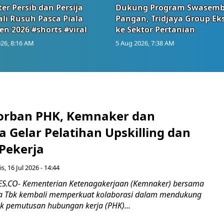
er Persib dan Persija
Dukung Program Swasem
li Rusuh Pasca Piala
Pangan, Tridjaya Group Ek
en 2026 #shorts #viral
ke Sektor Pertanian
26, 8:16 AM
5 Aug 2026, 7:38 AM
orban PHK, Kemnaker dan
 Gelar Pelatihan Upskilling dan
 Pekerja
s, 16 Jul 2026 - 14:44
.CO- Kementerian Ketenagakerjaan (Kemnaker) bersama
 Tbk kembali memperkuat kolaborasi dalam mendukung
k pemutusan hubungan kerja (PHK)...