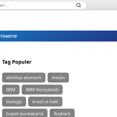
OTOMOTIF
Tag Populer
aktivitas ekonomi
Antam
BBM
BBM Nonsubsidi
biologis
brasil vs haiti
bupati purwakarta
Buyback