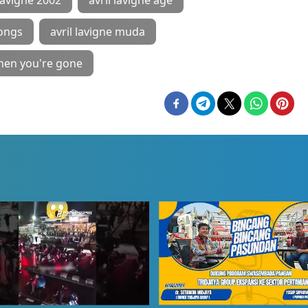
 lavigne 2002
avril lavigne age
songs
avril lavigne muda
when you're gone