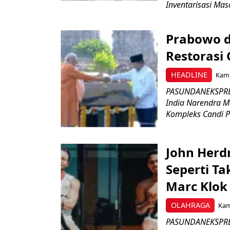
Inventarisasi Mas
Prabowo d
Restorasi
HEADLINE
Kami
PASUNDANEKSPRES
India Narendra M
Kompleks Candi P
John Herd
Seperti Ta
Marc Klok 
OLAHRAGA
Kami
PASUNDANEKSPRES