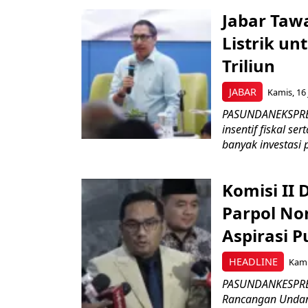
Jabar Tawa
Listrik un
Triliun
JABAR
Kamis, 16 
PASUNDANEKSPRES
insentif fiskal s
banyak investasi 
Komisi II
Parpol No
Aspirasi P
HEADLINE
Kami
PASUNDANKESPRES
Rancangan Undan