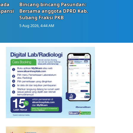
bada
Bincang-bincang Pasundan:
spansi
Bersama anggota DPRD Kab.
Subang Fraksi PKB
5 Aug 2026, 4:44 AM