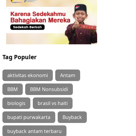
Tag Populer
aktivitas ekonomi
Antam
BBM
BBM Nonsubsidi
biologis
brasil vs haiti
bupati purwakarta
Buyback
buyback antam terbaru