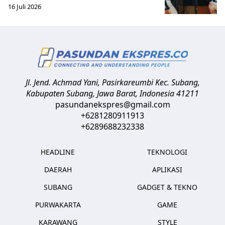
16 Juli 2026
Jl. Jend. Achmad Yani, Pasirkareumbi
Kec. Subang,
Kabupaten Subang, Jawa Barat
,
Indonesia
41211
pasundanekspres@gmail.com
+6281280911913
+6289688232338
HEADLINE
TEKNOLOGI
DAERAH
APLIKASI
SUBANG
GADGET & TEKNO
PURWAKARTA
GAME
KARAWANG
STYLE