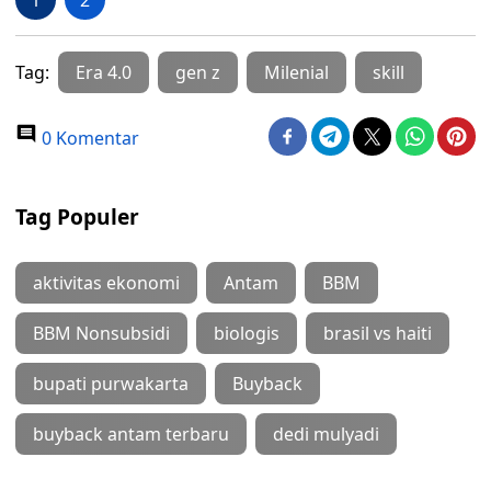
1
2
Tag:
Era 4.0
gen z
Milenial
skill
0 Komentar
Tag Populer
aktivitas ekonomi
Antam
BBM
BBM Nonsubsidi
biologis
brasil vs haiti
bupati purwakarta
Buyback
buyback antam terbaru
dedi mulyadi