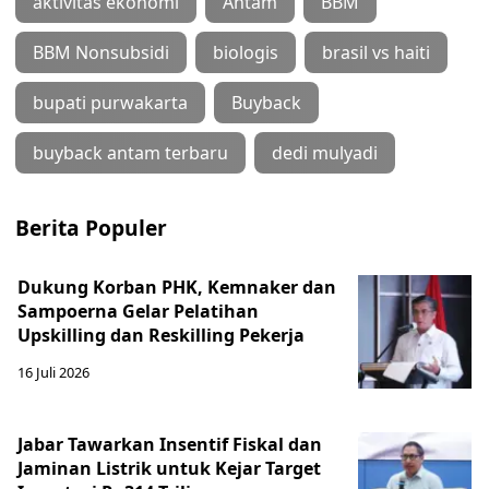
aktivitas ekonomi
Antam
BBM
BBM Nonsubsidi
biologis
brasil vs haiti
bupati purwakarta
Buyback
buyback antam terbaru
dedi mulyadi
Berita Populer
Dukung Korban PHK, Kemnaker dan
Sampoerna Gelar Pelatihan
Upskilling dan Reskilling Pekerja
16 Juli 2026
Jabar Tawarkan Insentif Fiskal dan
Jaminan Listrik untuk Kejar Target