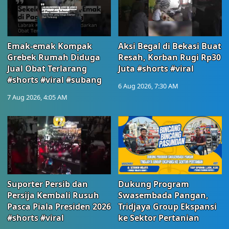
Emak-emak Kompak
Aksi Begal di Bekasi Buat
Grebek Rumah Diduga
Resah, Korban Rugi Rp30
Jual Obat Terlarang
Juta #shorts #viral
#shorts #viral #subang
6 Aug 2026, 7:30 AM
7 Aug 2026, 4:05 AM
Suporter Persib dan
Dukung Program
Persija Kembali Rusuh
Swasembada Pangan,
Pasca Piala Presiden 2026
Tridjaya Group Ekspansi
#shorts #viral
ke Sektor Pertanian