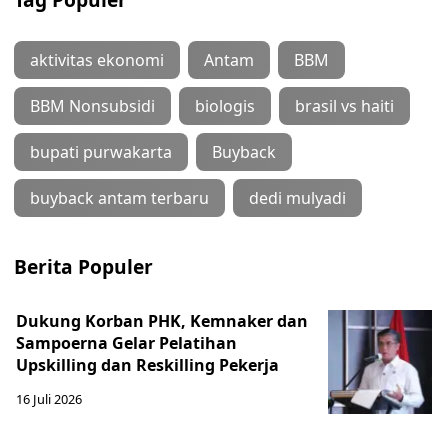
aktivitas ekonomi
Antam
BBM
BBM Nonsubsidi
biologis
brasil vs haiti
bupati purwakarta
Buyback
buyback antam terbaru
dedi mulyadi
Berita Populer
Dukung Korban PHK, Kemnaker dan
Sampoerna Gelar Pelatihan
Upskilling dan Reskilling Pekerja
16 Juli 2026