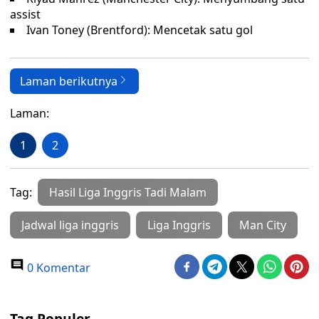
assist
Ivan Toney (Brentford): Mencetak satu gol
Laman berikutnya
Laman:
1
2
Tag:
Hasil Liga Inggris Tadi Malam
Jadwal liga inggris
Liga Inggris
Man City
0 Komentar
Tag Populer