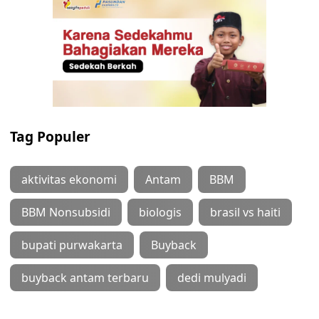
Tag Populer
aktivitas ekonomi
Antam
BBM
BBM Nonsubsidi
biologis
brasil vs haiti
bupati purwakarta
Buyback
buyback antam terbaru
dedi mulyadi