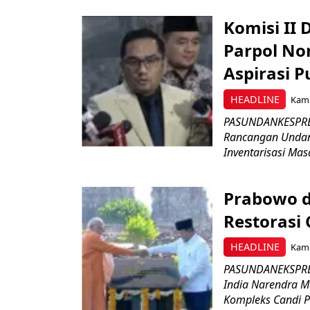
Komisi II
Parpol No
Aspirasi P
HEADLINE
Kami
PASUNDANKESPRES
Rancangan Undan
Inventarisasi Mas
Prabowo d
Restorasi
HEADLINE
Kami
PASUNDANEKSPRES
India Narendra M
Kompleks Candi P