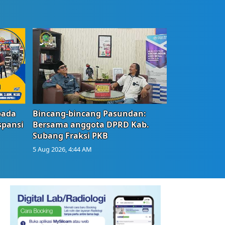
bada
Bincang-bincang Pasundan:
spansi
Bersama anggota DPRD Kab.
Subang Fraksi PKB
5 Aug 2026, 4:44 AM