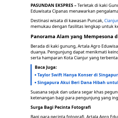
PASUNDAN EKSPRES –
Terletak di kaki G
Eduwisata Cipanas menawarkan pengalaman 
Destinasi wisata di kawasan Puncak,
Cianju
memukau dengan fasilitas lengkap untuk 
Panorama Alam yang Mempesona di
Berada di kaki gunung, Artala Agro Eduwi
duanya. Pengunjung dapat menikmati kein
serta hamparan Kota Cianjur yang terbentan
Baca Juga:
Taylor Swift Hanya Konser di Singapur
Singapura Akui Beri Dana Hibah untuk
Suasana sejuk dan udara segar khas pegun
ketenangan bagi para pengunjung yang ingin
Surga Bagi Pecinta Fotografi
Bagi para pecinta fotografi, Artala Agro E