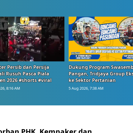
er Persib dan Persija
Dukung Program Swasem
li Rusuh Pasca Piala
Pangan, Tridjaya Group Ek
en 2026 #shorts #viral
ke Sektor Pertanian
26, 8:16 AM
5 Aug 2026, 7:38 AM
orban PHK, Kemnaker dan