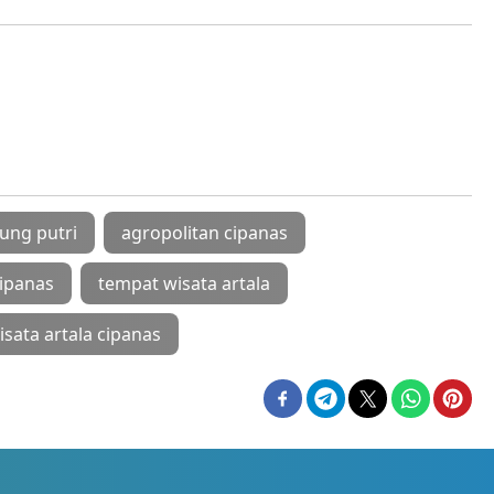
ung putri
agropolitan cipanas
cipanas
tempat wisata artala
isata artala cipanas