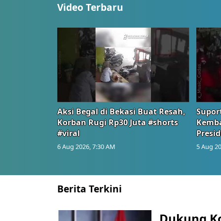
Video Terbaru
Aksi Begal di Bekasi Buat Resah,
Suport
Korban Rugi Rp30 Juta #shorts
Kemba
#viral
Presid
6 Aug 2026, 7:30 AM
5 Aug 20
Berita Terkini
Dukung K