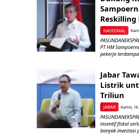
Sampoerna
Reskilling
NASIONAL
Kami
PASUNDANEKSPRES
PT HM Sampoerna
pekerja terdampa
Jabar Tawa
Listrik un
Triliun
JABAR
Kamis, 16 
PASUNDANEKSPRES
insentif fiskal s
banyak investasi 