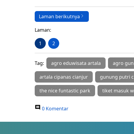
Laman berikutnya
Laman:
1
2
Tag:
agro eduwisata artala
agro gun
artala cipanas cianjur
gunung putri 
the nice funtastic park
tiket masuk w
0 Komentar