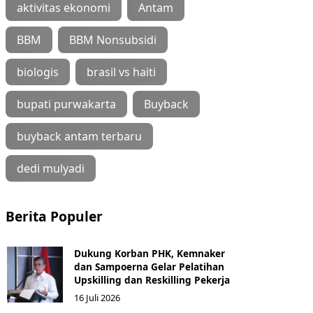
aktivitas ekonomi
Antam
BBM
BBM Nonsubsidi
biologis
brasil vs haiti
bupati purwakarta
Buyback
buyback antam terbaru
dedi mulyadi
Berita Populer
Dukung Korban PHK, Kemnaker
dan Sampoerna Gelar Pelatihan
Upskilling dan Reskilling Pekerja
16 Juli 2026