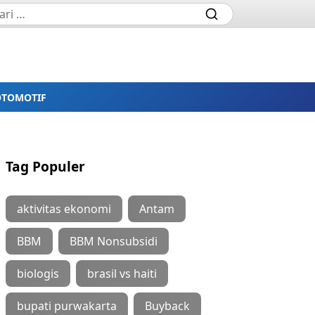
OTOMOTIF
Tag Populer
aktivitas ekonomi
Antam
BBM
BBM Nonsubsidi
biologis
brasil vs haiti
bupati purwakarta
Buyback