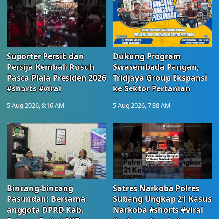
Suporter Persib dan
Dukung Program
Persija Kembali Rusuh
Swasembada Pangan,
Pasca Piala Presiden 2026
Tridjaya Group Ekspansi
#shorts #viral
ke Sektor Pertanian
5 Aug 2026, 8:16 AM
5 Aug 2026, 7:38 AM
Bincang-bincang
Satres Narkoba Polres
Pasundan: Bersama
Subang Ungkap 21 Kasus
anggota DPRD Kab.
Narkoba #shorts #viral