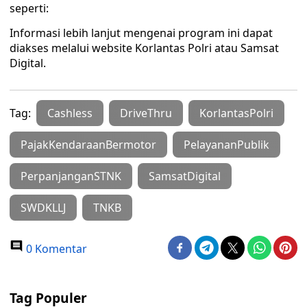
seperti:
Informasi lebih lanjut mengenai program ini dapat
diakses melalui website Korlantas Polri atau Samsat
Digital.
Tag:
Cashless
DriveThru
KorlantasPolri
PajakKendaraanBermotor
PelayananPublik
PerpanjanganSTNK
SamsatDigital
SWDKLLJ
TNKB
0 Komentar
Tag Populer