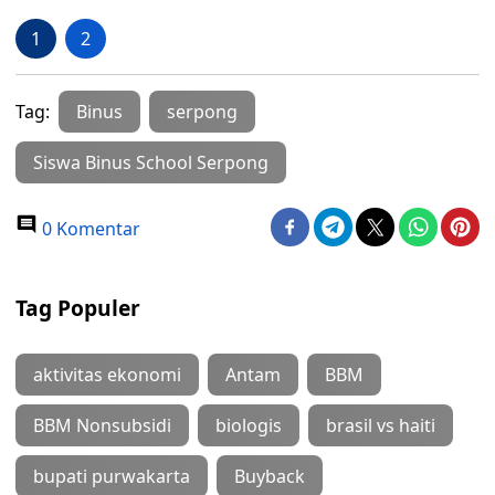
1
2
Tag:
Binus
serpong
Siswa Binus School Serpong
0 Komentar
Tag Populer
aktivitas ekonomi
Antam
BBM
BBM Nonsubsidi
biologis
brasil vs haiti
bupati purwakarta
Buyback