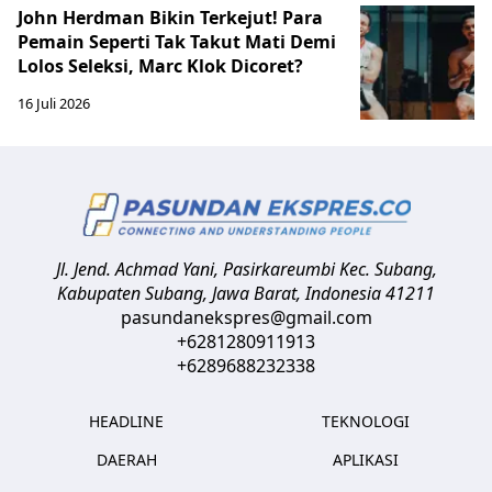
John Herdman Bikin Terkejut! Para
Pemain Seperti Tak Takut Mati Demi
Lolos Seleksi, Marc Klok Dicoret?
16 Juli 2026
Jl. Jend. Achmad Yani, Pasirkareumbi
Kec. Subang,
Kabupaten Subang, Jawa Barat
,
Indonesia
41211
pasundanekspres@gmail.com
+6281280911913
+6289688232338
HEADLINE
TEKNOLOGI
DAERAH
APLIKASI