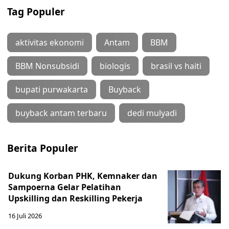
Tag Populer
aktivitas ekonomi
Antam
BBM
BBM Nonsubsidi
biologis
brasil vs haiti
bupati purwakarta
Buyback
buyback antam terbaru
dedi mulyadi
Berita Populer
Dukung Korban PHK, Kemnaker dan
Sampoerna Gelar Pelatihan
Upskilling dan Reskilling Pekerja
16 Juli 2026