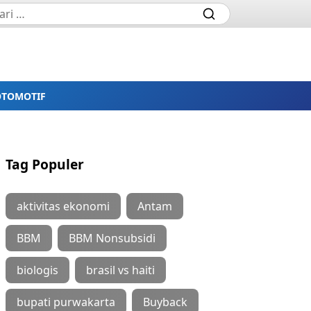
OTOMOTIF
Tag Populer
aktivitas ekonomi
Antam
BBM
BBM Nonsubsidi
biologis
brasil vs haiti
bupati purwakarta
Buyback