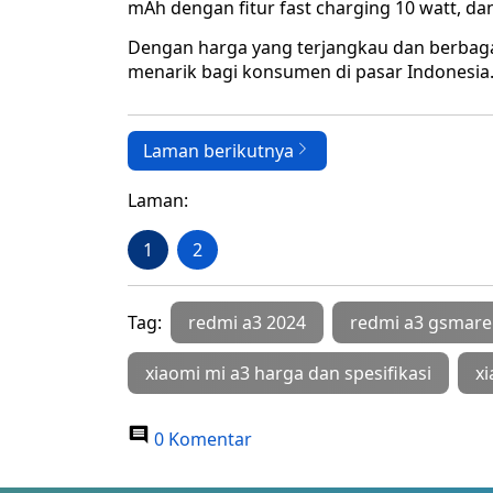
mAh dengan fitur fast charging 10 watt, da
Dengan harga yang terjangkau dan berbagai
menarik bagi konsumen di pasar Indonesia
Laman berikutnya
Laman:
1
2
Tag:
redmi a3 2024
redmi a3 gsmar
xiaomi mi a3 harga dan spesifikasi
x
0 Komentar