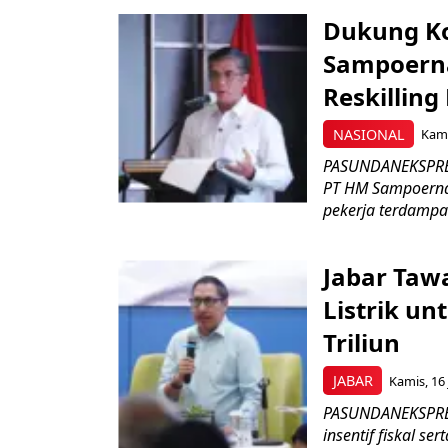
Dukung K
Sampoerna
Reskilling
NASIONAL
Kami
PASUNDANEKSPRES
PT HM Sampoerna
pekerja terdampa
Jabar Tawa
Listrik un
Triliun
JABAR
Kamis, 16 
PASUNDANEKSPRES
insentif fiskal s