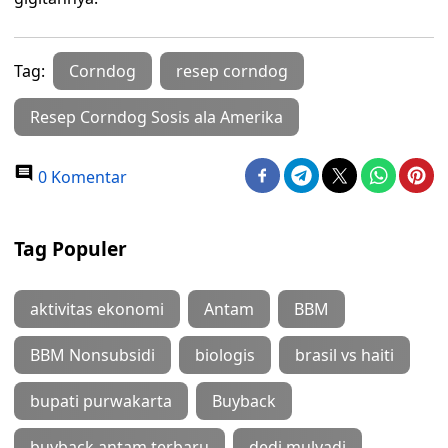
Tag:
Corndog
resep corndog
Resep Corndog Sosis ala Amerika
0 Komentar
Tag Populer
aktivitas ekonomi
Antam
BBM
BBM Nonsubsidi
biologis
brasil vs haiti
bupati purwakarta
Buyback
buyback antam terbaru
dedi mulyadi