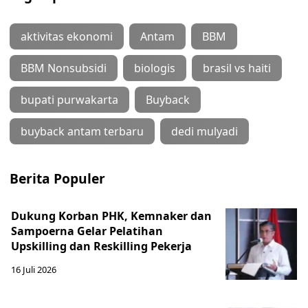
aktivitas ekonomi
Antam
BBM
BBM Nonsubsidi
biologis
brasil vs haiti
bupati purwakarta
Buyback
buyback antam terbaru
dedi mulyadi
Berita Populer
Dukung Korban PHK, Kemnaker dan
Sampoerna Gelar Pelatihan
Upskilling dan Reskilling Pekerja
16 Juli 2026