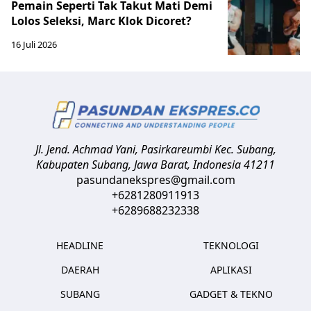
Pemain Seperti Tak Takut Mati Demi
Lolos Seleksi, Marc Klok Dicoret?
16 Juli 2026
Jl. Jend. Achmad Yani, Pasirkareumbi
Kec. Subang,
Kabupaten Subang, Jawa Barat
,
Indonesia
41211
pasundanekspres@gmail.com
+6281280911913
+6289688232338
HEADLINE
TEKNOLOGI
DAERAH
APLIKASI
SUBANG
GADGET & TEKNO