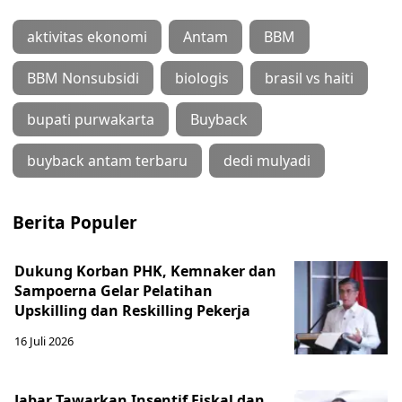
aktivitas ekonomi
Antam
BBM
BBM Nonsubsidi
biologis
brasil vs haiti
bupati purwakarta
Buyback
buyback antam terbaru
dedi mulyadi
Berita Populer
Dukung Korban PHK, Kemnaker dan
Sampoerna Gelar Pelatihan
Upskilling dan Reskilling Pekerja
16 Juli 2026
Jabar Tawarkan Insentif Fiskal dan