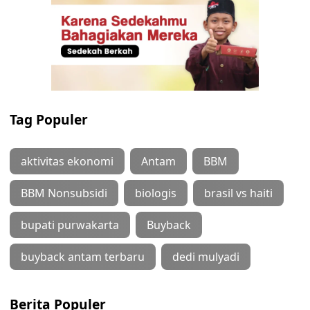
Tag Populer
aktivitas ekonomi
Antam
BBM
BBM Nonsubsidi
biologis
brasil vs haiti
bupati purwakarta
Buyback
buyback antam terbaru
dedi mulyadi
Berita Populer