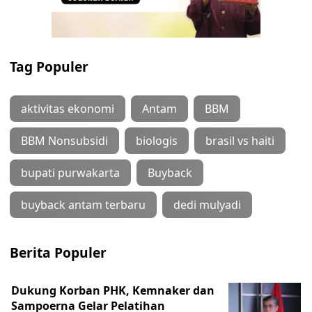
Tag Populer
aktivitas ekonomi
Antam
BBM
BBM Nonsubsidi
biologis
brasil vs haiti
bupati purwakarta
Buyback
buyback antam terbaru
dedi mulyadi
Berita Populer
Dukung Korban PHK, Kemnaker dan
Sampoerna Gelar Pelatihan