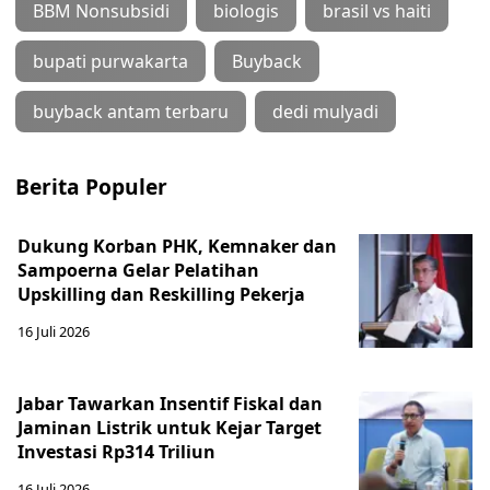
BBM Nonsubsidi
biologis
brasil vs haiti
bupati purwakarta
Buyback
buyback antam terbaru
dedi mulyadi
Berita Populer
Dukung Korban PHK, Kemnaker dan
Sampoerna Gelar Pelatihan
Upskilling dan Reskilling Pekerja
16 Juli 2026
Jabar Tawarkan Insentif Fiskal dan
Jaminan Listrik untuk Kejar Target
Investasi Rp314 Triliun
16 Juli 2026