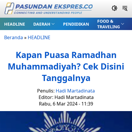
FOOD &
HEADLINE
DAERAH
PENDIDIKAN
TRAVELING
Beranda
»
HEADLINE
Kapan Puasa Ramadhan
Muhammadiyah? Cek Disini
Tanggalnya
Penulis:
Hadi Martadinata
Editor: Hadi Martadinata
Rabu, 6 Mar 2024 - 11:39