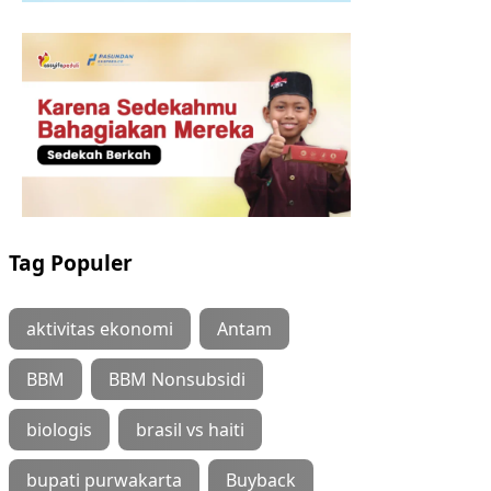
Tag Populer
aktivitas ekonomi
Antam
BBM
BBM Nonsubsidi
biologis
brasil vs haiti
bupati purwakarta
Buyback