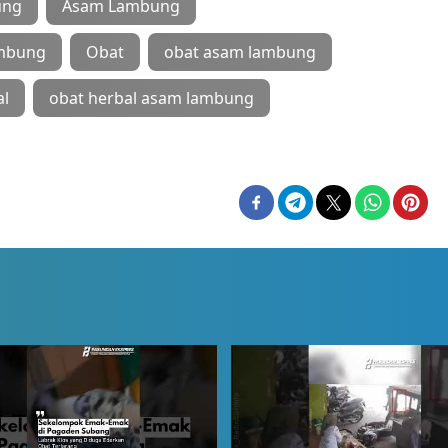
ung
Asam Lambung
mbung
Obat
obat asam lambung
al
obat herbal asam lambung