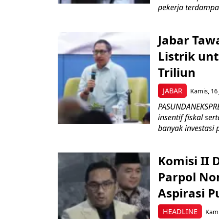
pekerja terdampa
Jabar Tawa
Listrik un
Triliun
JABAR
Kamis, 16 
PASUNDANEKSPRES
insentif fiskal s
banyak investasi 
Komisi II
Parpol No
Aspirasi P
HEADLINE
Kami