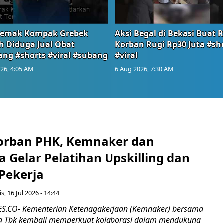
emak Kompak Grebek
Aksi Begal di Bekasi Buat 
 Diduga Jual Obat
Korban Rugi Rp30 Juta #sh
ang #shorts #viral #subang
#viral
26, 4:05 AM
6 Aug 2026, 7:30 AM
orban PHK, Kemnaker dan
 Gelar Pelatihan Upskilling dan
 Pekerja
s, 16 Jul 2026 - 14:44
.CO- Kementerian Ketenagakerjaan (Kemnaker) bersama
 Tbk kembali memperkuat kolaborasi dalam mendukung