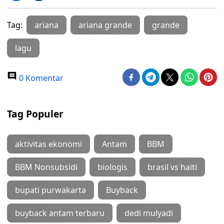
Tag:
ariana
ariana grande
grande
lagu
0 Komentar
Tag Populer
aktivitas ekonomi
Antam
BBM
BBM Nonsubsidi
biologis
brasil vs haiti
bupati purwakarta
Buyback
buyback antam terbaru
dedi mulyadi