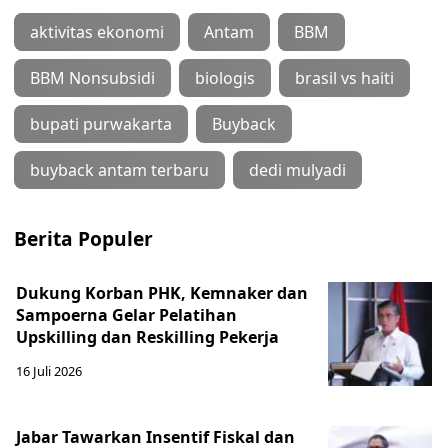
aktivitas ekonomi
Antam
BBM
BBM Nonsubsidi
biologis
brasil vs haiti
bupati purwakarta
Buyback
buyback antam terbaru
dedi mulyadi
Berita Populer
Dukung Korban PHK, Kemnaker dan
Sampoerna Gelar Pelatihan
Upskilling dan Reskilling Pekerja
16 Juli 2026
Jabar Tawarkan Insentif Fiskal dan