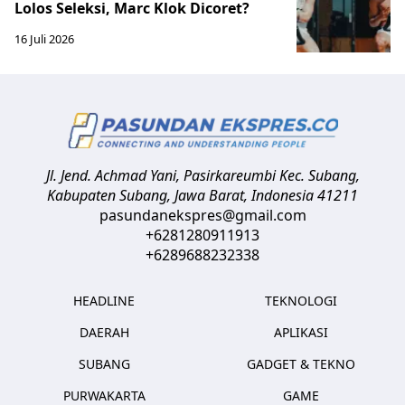
Lolos Seleksi, Marc Klok Dicoret?
16 Juli 2026
Jl. Jend. Achmad Yani, Pasirkareumbi
Kec. Subang,
Kabupaten Subang, Jawa Barat
,
Indonesia
41211
pasundanekspres@gmail.com
+6281280911913
+6289688232338
HEADLINE
TEKNOLOGI
DAERAH
APLIKASI
SUBANG
GADGET & TEKNO
PURWAKARTA
GAME