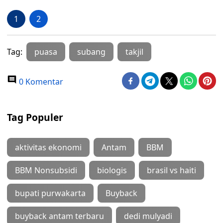
1
2
Tag:
puasa
subang
takjil
0 Komentar
Tag Populer
aktivitas ekonomi
Antam
BBM
BBM Nonsubsidi
biologis
brasil vs haiti
bupati purwakarta
Buyback
buyback antam terbaru
dedi mulyadi