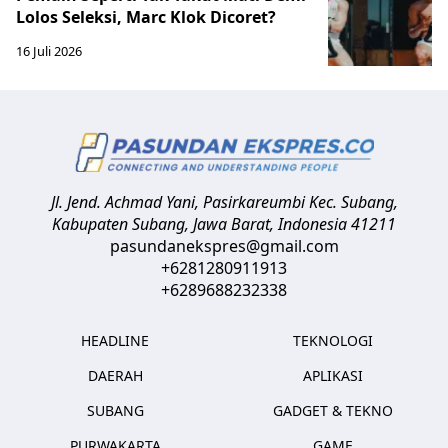
Lolos Seleksi, Marc Klok Dicoret?
16 Juli 2026
Jl. Jend. Achmad Yani, Pasirkareumbi
Kec. Subang,
Kabupaten Subang, Jawa Barat
,
Indonesia
41211
pasundanekspres@gmail.com
+6281280911913
+6289688232338
HEADLINE
TEKNOLOGI
DAERAH
APLIKASI
SUBANG
GADGET & TEKNO
PURWAKARTA
GAME