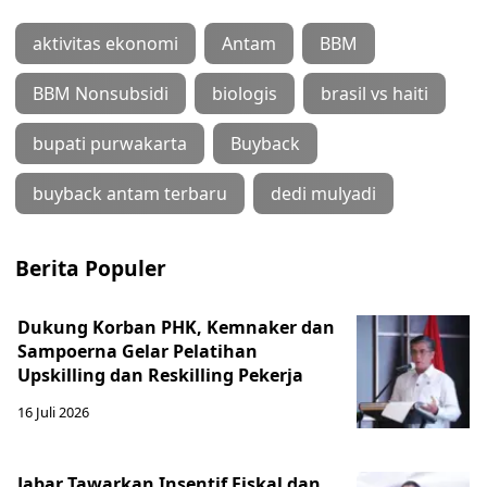
aktivitas ekonomi
Antam
BBM
BBM Nonsubsidi
biologis
brasil vs haiti
bupati purwakarta
Buyback
buyback antam terbaru
dedi mulyadi
Berita Populer
Dukung Korban PHK, Kemnaker dan
Sampoerna Gelar Pelatihan
Upskilling dan Reskilling Pekerja
16 Juli 2026
Jabar Tawarkan Insentif Fiskal dan