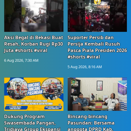
Aksi Begal di Bekasi Buat
Suporter Persib dan
Resah, Korban Rugi Rp30
Persija Kembali Rusuh
Juta #shorts #viral
Pasca Piala Presiden 2026
#shorts #viral
6 Aug 2026, 7:30 AM
5 Aug 2026, 8:16 AM
Dukung Program
Bincang-bincang
Swasembada Pangan,
Pasundan: Bersama
Tridjaya Group Ekspansi
anggota DPRD Kab.