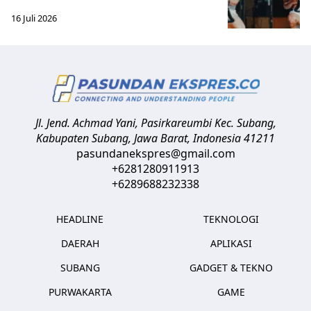
16 Juli 2026
Jl. Jend. Achmad Yani, Pasirkareumbi
Kec. Subang,
Kabupaten Subang, Jawa Barat
,
Indonesia
41211
pasundanekspres@gmail.com
+6281280911913
+6289688232338
HEADLINE
TEKNOLOGI
DAERAH
APLIKASI
SUBANG
GADGET & TEKNO
PURWAKARTA
GAME