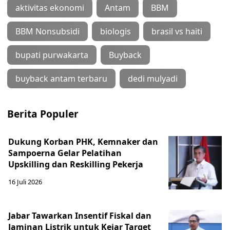
aktivitas ekonomi
Antam
BBM
BBM Nonsubsidi
biologis
brasil vs haiti
bupati purwakarta
Buyback
buyback antam terbaru
dedi mulyadi
Berita Populer
Dukung Korban PHK, Kemnaker dan
Sampoerna Gelar Pelatihan
Upskilling dan Reskilling Pekerja
16 Juli 2026
Jabar Tawarkan Insentif Fiskal dan
Jaminan Listrik untuk Kejar Target