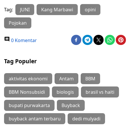
Tag:
JUNI
Kang Marbawi
opini
Pojokan
0 Komentar
Tag Populer
aktivitas ekonomi
Antam
BBM
BBM Nonsubsidi
biologis
brasil vs haiti
bupati purwakarta
Buyback
buyback antam terbaru
dedi mulyadi