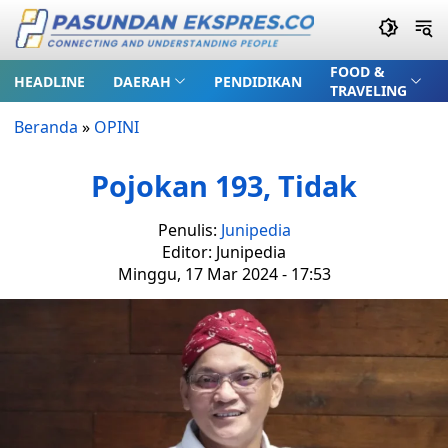
FOOD &
HEADLINE
DAERAH
PENDIDIKAN
TRAVELING
Beranda
»
OPINI
Pojokan 193, Tidak
Penulis:
Junipedia
Editor: Junipedia
Minggu, 17 Mar 2024 - 17:53