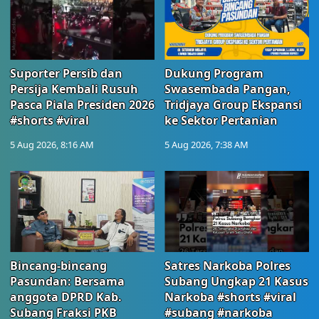
Suporter Persib dan
Dukung Program
Persija Kembali Rusuh
Swasembada Pangan,
Pasca Piala Presiden 2026
Tridjaya Group Ekspansi
#shorts #viral
ke Sektor Pertanian
5 Aug 2026, 8:16 AM
5 Aug 2026, 7:38 AM
Bincang-bincang
Satres Narkoba Polres
Pasundan: Bersama
Subang Ungkap 21 Kasus
anggota DPRD Kab.
Narkoba #shorts #viral
Subang Fraksi PKB
#subang #narkoba