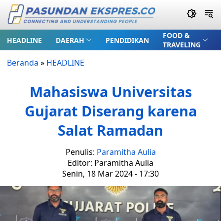
FOOD &
HEADLINE
DAERAH
PENDIDIKAN
TRAVELING
Beranda
»
HEADLINE
Mahasiswa Universitas
Gujarat Diserang karena
Salat Ramadan
Penulis:
Paramitha Aulia
Editor: Paramitha Aulia
Senin, 18 Mar 2024 - 17:30