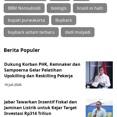
BBM Nonsubsidi
biologis
brasil vs haiti
bupati purwakarta
Buyback
buyback antam terbaru
dedi mulyadi
Berita Populer
Dukung Korban PHK, Kemnaker dan
Sampoerna Gelar Pelatihan
Upskilling dan Reskilling Pekerja
16 Juli 2026
Jabar Tawarkan Insentif Fiskal dan
Jaminan Listrik untuk Kejar Target
Investasi Rp314 Triliun