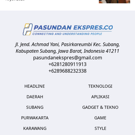
Jl. Jend. Achmad Yani, Pasirkareumbi
Kec. Subang,
Kabupaten Subang, Jawa Barat
,
Indonesia
41211
pasundanekspres@gmail.com
+6281280911913
+6289688232338
HEADLINE
TEKNOLOGI
DAERAH
APLIKASI
SUBANG
GADGET & TEKNO
PURWAKARTA
GAME
KARAWANG
STYLE