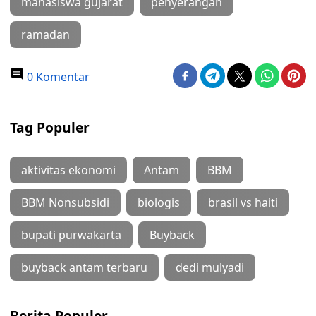
mahasiswa gujarat
penyerangan
ramadan
0 Komentar
Tag Populer
aktivitas ekonomi
Antam
BBM
BBM Nonsubsidi
biologis
brasil vs haiti
bupati purwakarta
Buyback
buyback antam terbaru
dedi mulyadi
Berita Populer