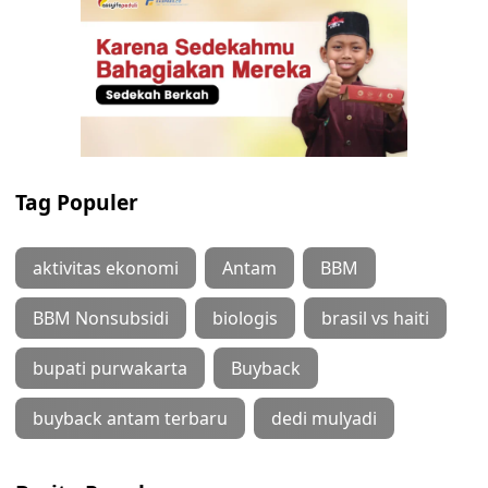
Tag Populer
aktivitas ekonomi
Antam
BBM
BBM Nonsubsidi
biologis
brasil vs haiti
bupati purwakarta
Buyback
buyback antam terbaru
dedi mulyadi