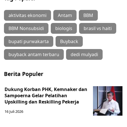
aktivitas ekonomi
Antam
BBM
BBM Nonsubsidi
biologis
brasil vs haiti
bupati purwakarta
Buyback
buyback antam terbaru
dedi mulyadi
Berita Populer
Dukung Korban PHK, Kemnaker dan
Sampoerna Gelar Pelatihan
Upskilling dan Reskilling Pekerja
16 Juli 2026