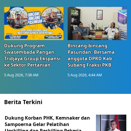
Dukung Program
Bincang-bincang
Swasembada Pangan,
Pasundan: Bersama
Tridjaya Group Ekspansi
anggota DPRD Kab.
ke Sektor Pertanian
Subang Fraksi PKB
5 Aug 2026, 7:38 AM
5 Aug 2026, 4:44 AM
Berita Terkini
Dukung Korban PHK, Kemnaker dan
Sampoerna Gelar Pelatihan
Upskilling dan Reskilling Pekerja