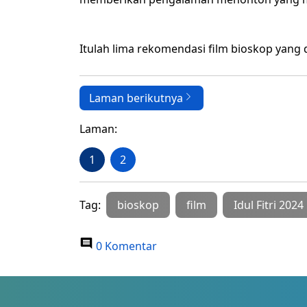
Itulah lima rekomendasi film bioskop yang da
Laman berikutnya
Laman:
1
2
Tag:
bioskop
film
Idul Fitri 2024
0 Komentar