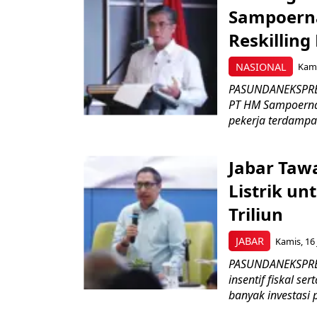
Sampoerna
Reskilling
NASIONAL
Kami
PASUNDANEKSPRES
PT HM Sampoerna
pekerja terdampa
Jabar Tawa
Listrik un
Triliun
JABAR
Kamis, 16 
PASUNDANEKSPRES
insentif fiskal s
banyak investasi 