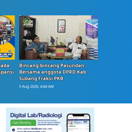
bada
Bincang-bincang Pasundan:
spansi
Bersama anggota DPRD Kab.
Subang Fraksi PKB
5 Aug 2026, 4:44 AM