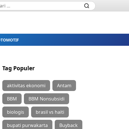
OTOMOTIF
Tag Populer
aktivitas ekonomi
Antam
BBM
BBM Nonsubsidi
biologis
brasil vs haiti
bupati purwakarta
Buyback