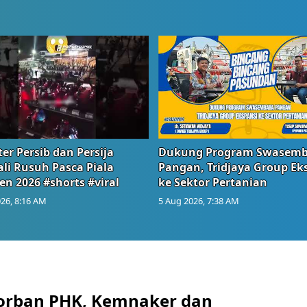
er Persib dan Persija
Dukung Program Swasem
li Rusuh Pasca Piala
Pangan, Tridjaya Group Ek
en 2026 #shorts #viral
ke Sektor Pertanian
26, 8:16 AM
5 Aug 2026, 7:38 AM
orban PHK, Kemnaker dan