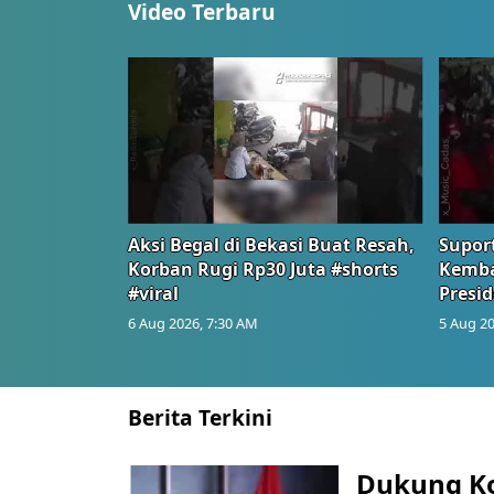
Video Terbaru
Aksi Begal di Bekasi Buat Resah,
Suport
Korban Rugi Rp30 Juta #shorts
Kemba
#viral
Presid
6 Aug 2026, 7:30 AM
5 Aug 20
Berita Terkini
Dukung K