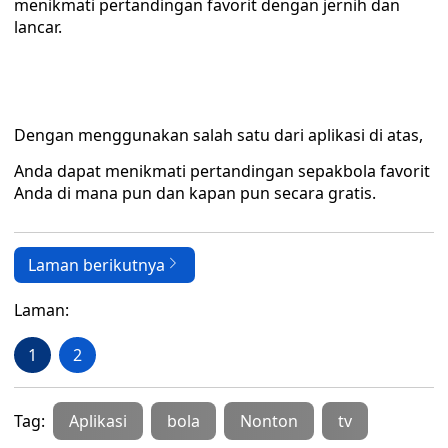
menikmati pertandingan favorit dengan jernih dan
lancar.
Dengan menggunakan salah satu dari aplikasi di atas,
Anda dapat menikmati pertandingan sepakbola favorit
Anda di mana pun dan kapan pun secara gratis.
Laman berikutnya
Laman:
1
2
Tag:
Aplikasi
bola
Nonton
tv