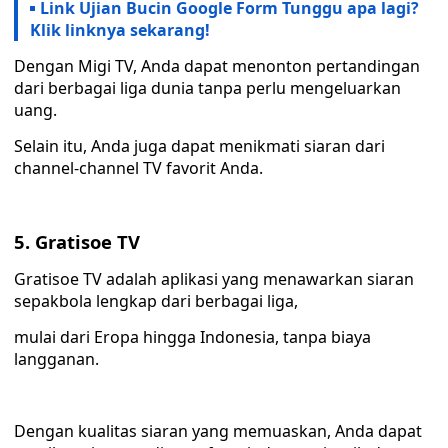
Link Ujian Bucin Google Form Tunggu apa lagi?
Klik linknya sekarang!
Dengan Migi TV, Anda dapat menonton pertandingan
dari berbagai liga dunia tanpa perlu mengeluarkan
uang.
Selain itu, Anda juga dapat menikmati siaran dari
channel-channel TV favorit Anda.
5. Gratisoe TV
Gratisoe TV adalah aplikasi yang menawarkan siaran
sepakbola lengkap dari berbagai liga,
mulai dari Eropa hingga Indonesia, tanpa biaya
langganan.
Dengan kualitas siaran yang memuaskan, Anda dapat