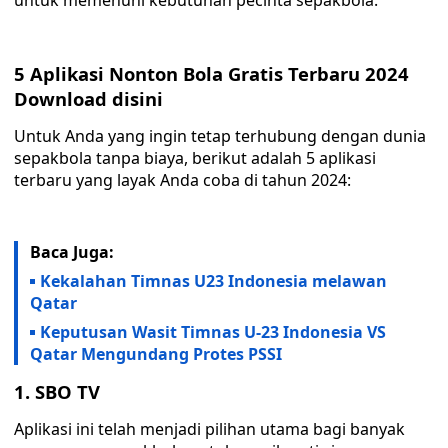
untuk memenuhi kebutuhan pecinta sepakbola.
5 Aplikasi Nonton Bola Gratis Terbaru 2024
Download disini
Untuk Anda yang ingin tetap terhubung dengan dunia
sepakbola tanpa biaya, berikut adalah 5 aplikasi
terbaru yang layak Anda coba di tahun 2024:
Baca Juga:
Kekalahan Timnas U23 Indonesia melawan
Qatar
Keputusan Wasit Timnas U-23 Indonesia VS
Qatar Mengundang Protes PSSI
1. SBO TV
Aplikasi ini telah menjadi pilihan utama bagi banyak