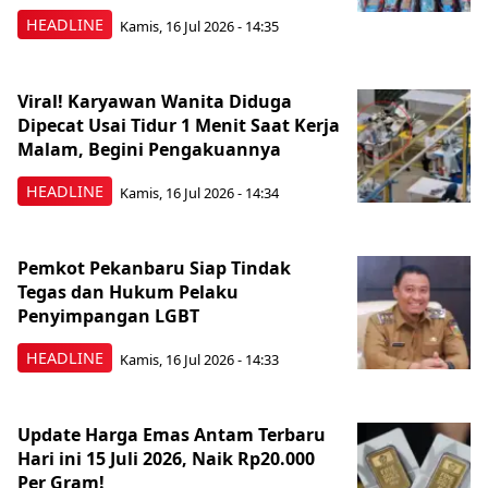
HEADLINE
Kamis, 16 Jul 2026 - 14:35
Viral! Karyawan Wanita Diduga
Dipecat Usai Tidur 1 Menit Saat Kerja
Malam, Begini Pengakuannya
HEADLINE
Kamis, 16 Jul 2026 - 14:34
Pemkot Pekanbaru Siap Tindak
Tegas dan Hukum Pelaku
Penyimpangan LGBT
HEADLINE
Kamis, 16 Jul 2026 - 14:33
Update Harga Emas Antam Terbaru
Hari ini 15 Juli 2026, Naik Rp20.000
Per Gram!