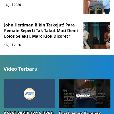
16 Juli 2026
John Herdman Bikin Terkejut! Para
Pemain Seperti Tak Takut Mati Demi
Lolos Seleksi, Marc Klok Dicoret?
16 Juli 2026
Video Terbaru
RAPAT PARIPURNA DPRD
Emak-emak Kompak