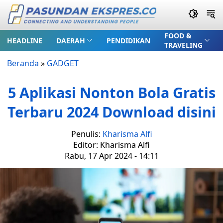
FOOD &
HEADLINE
DAERAH
PENDIDIKAN
TRAVELING
Beranda
»
GADGET
5 Aplikasi Nonton Bola Gratis
Terbaru 2024 Download disini
Penulis:
Kharisma Alfi
Editor: Kharisma Alfi
Rabu, 17 Apr 2024 - 14:11