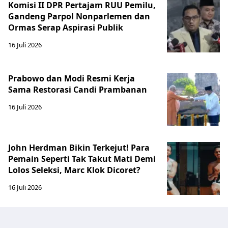
Komisi II DPR Pertajam RUU Pemilu,
Gandeng Parpol Nonparlemen dan
Ormas Serap Aspirasi Publik
16 Juli 2026
Prabowo dan Modi Resmi Kerja
Sama Restorasi Candi Prambanan
16 Juli 2026
John Herdman Bikin Terkejut! Para
Pemain Seperti Tak Takut Mati Demi
Lolos Seleksi, Marc Klok Dicoret?
16 Juli 2026