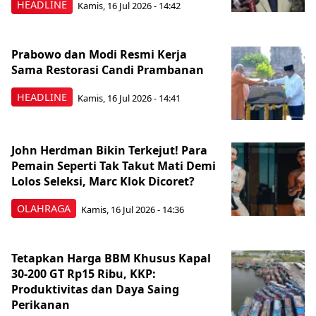
HEADLINE
Kamis, 16 Jul 2026 - 14:42
Prabowo dan Modi Resmi Kerja
Sama Restorasi Candi Prambanan
HEADLINE
Kamis, 16 Jul 2026 - 14:41
John Herdman Bikin Terkejut! Para
Pemain Seperti Tak Takut Mati Demi
Lolos Seleksi, Marc Klok Dicoret?
OLAHRAGA
Kamis, 16 Jul 2026 - 14:36
Tetapkan Harga BBM Khusus Kapal
30-200 GT Rp15 Ribu, KKP:
Produktivitas dan Daya Saing
Perikanan