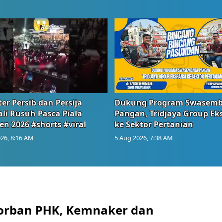
er Persib dan Persija
Dukung Program Swasem
li Rusuh Pasca Piala
Pangan, Tridjaya Group Ek
en 2026 #shorts #viral
ke Sektor Pertanian
26, 8:16 AM
5 Aug 2026, 7:38 AM
orban PHK, Kemnaker dan