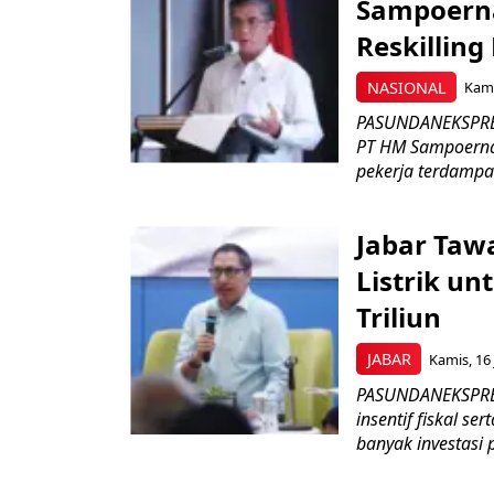
Sampoerna
Reskilling
NASIONAL
Kami
PASUNDANEKSPRES
PT HM Sampoerna
pekerja terdampa
Jabar Tawa
Listrik un
Triliun
JABAR
Kamis, 16 
PASUNDANEKSPRES
insentif fiskal s
banyak investasi 