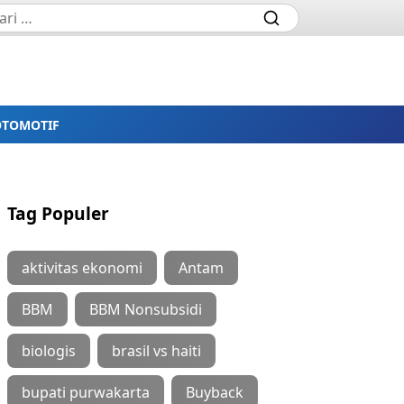
OTOMOTIF
Tag Populer
aktivitas ekonomi
Antam
BBM
BBM Nonsubsidi
biologis
brasil vs haiti
bupati purwakarta
Buyback