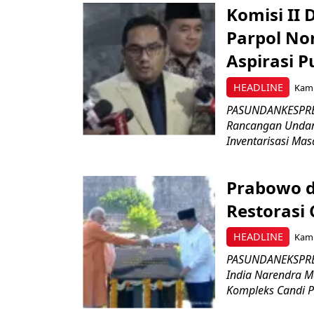
Komisi II
Parpol No
Aspirasi P
HEADLINE
Kami
PASUNDANKESPRES
Rancangan Undan
Inventarisasi Mas
Prabowo d
Restorasi
HEADLINE
Kami
PASUNDANEKSPRES
India Narendra M
Kompleks Candi P