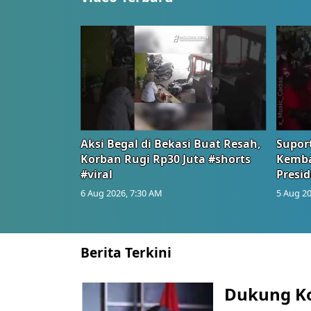
Aksi Begal di Bekasi Buat Resah,
Suport
Korban Rugi Rp30 Juta #shorts
Kemba
#viral
Presid
6 Aug 2026, 7:30 AM
5 Aug 20
Berita Terkini
Dukung K