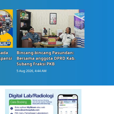
bada
Bincang-bincang Pasundan:
spansi
Bersama anggota DPRD Kab.
Subang Fraksi PKB
5 Aug 2026, 4:44 AM